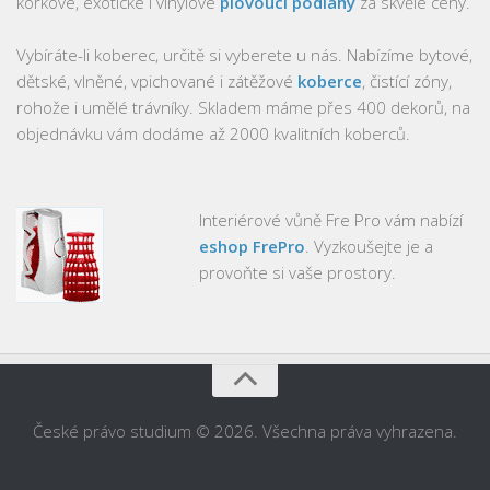
korkové, exotické i vinylové
plovoucí podlahy
za skvělé ceny.
Vybíráte-li koberec, určitě si vyberete u nás. Nabízíme bytové,
dětské, vlněné, vpichované i zátěžové
koberce
, čistící zóny,
rohože i umělé trávníky. Skladem máme přes 400 dekorů, na
objednávku vám dodáme až 2000 kvalitních koberců.
Interiérové vůně Fre Pro vám nabízí
eshop FrePro
. Vyzkoušejte je a
provoňte si vaše prostory.
České právo studium © 2026. Všechna práva vyhrazena.