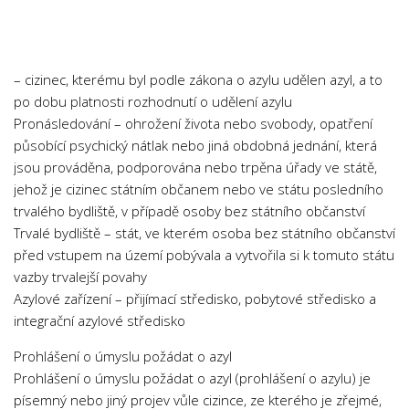
Chemie
Dějepis
Doprava a Logistika
– cizinec, kterému byl podle zákona o azylu udělen azyl, a to
Ekologie
po dobu platnosti rozhodnutí o udělení azylu
Pronásledování – ohrožení života nebo svobody, opatření
Ekonomie
působící psychický nátlak nebo jiná obdobná jednání, která
Fyzika
jsou prováděna, podporována nebo trpěna úřady ve státě,
Informatika
jehož je cizinec státním občanem nebo ve státu posledního
trvalého bydliště, v případě osoby bez státního občanství
Jazyky
Trvalé bydliště – stát, ve kterém osoba bez státního občanství
Management
před vstupem na území pobývala a vytvořila si k tomuto státu
Marketing
vazby trvalejší povahy
Azylové zařízení – přijímací středisko, pobytové středisko a
Němčina
integrační azylové středisko
Občanská nauka
Prohlášení o úmyslu požádat o azyl
Pedagogika
Prohlášení o úmyslu požádat o azyl (prohlášení o azylu) je
Právo
písemný nebo jiný projev vůle cizince, ze kterého je zřejmé,