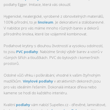
podlahy Egger. Imitace, která vás okouzlí.
Hygienické, nealergické, vyrobené z obnovitelných materiálů,
100% přírodní, to je
linoleum
. Je dekorativní a stálobarevné.
V nabídce pro vás máme mnoho různých barev a dekorů
přírodního linolea, které lze vzájemně kombinovat.
Podlahové krytiny s dlouhou životností a vysokou odolností,
to jsou
PVC podlahy
. Nabízíme široký výběr barev a vzorů v
různých šířích a tloušťkách. PVC do bytových i komerčních
prostorů.
Odolné vůči vlhku i poškrábání, vhodné k vašim čtyřnohým
mazlíčkům.
Vinylové podlahy
v atraktivních dekorech jsou
pro vás ideálním řešením. Dokonalá imitace dřeva nebo
kamene se hodí do každého interiéru.
Kvalitní
podlahy
vám nabízí Supellex.cz - dřevěné, laminátové,