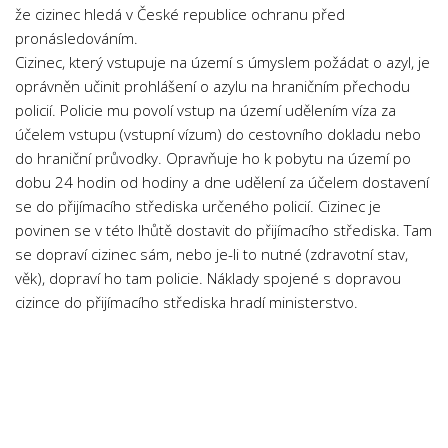
že cizinec hledá v České republice ochranu před
Psychologie a Sociologie
pronásledováním.
Společenské vědy
Cizinec, který vstupuje na území s úmyslem požádat o azyl, je
Technika
oprávněn učinit prohlášení o azylu na hraničním přechodu
policií. Policie mu povolí vstup na území udělením víza za
Účetnictví
účelem vstupu (vstupní vízum) do cestovního dokladu nebo
Zdravotnictví
do hraniční průvodky. Opravňuje ho k pobytu na území po
dobu 24 hodin od hodiny a dne udělení za účelem dostavení
Zeměpis
se do přijímacího střediska určeného policií. Cizinec je
Novinky
povinen se v této lhůtě dostavit do přijímacího střediska. Tam
se dopraví cizinec sám, nebo je-li to nutné (zdravotní stav,
věk), dopraví ho tam policie. Náklady spojené s dopravou
cizince do přijímacího střediska hradí ministerstvo.