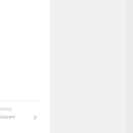
SPĚVEK
ohacení