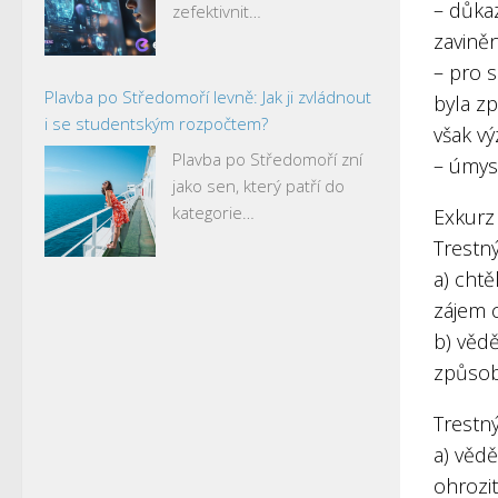
– důka
zefektivnit…
zaviněn
– pro 
Plavba po Středomoří levně: Jak ji zvládnout
byla z
i se studentským rozpočtem?
však v
Plavba po Středomoří zní
– úmys
jako sen, který patří do
kategorie…
Exkurz
Trestný
a) cht
zájem 
b) věd
způsobi
Trestný
a) věd
ohrozi