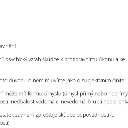
avinění
ní: psychický vztah škůdce k protiprávnímu úkonu a ke
hoto důvodu o něm mluvíme jako o subjektivním činiteli
ní může mít formu: úmyslu (úmysl přímý nebo nepřímý
osti (nedbalost vědomá či nevědomá, hrubá nebo lehk
statek zavinění zprošťuje škůdce odpovědnosti (u
sti)