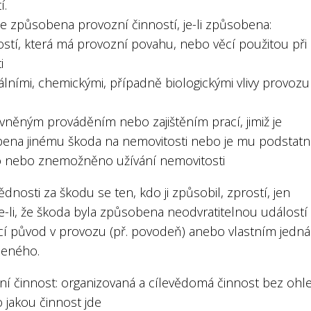
í.
je způsobena provozní činností, je-li způsobena:
ostí, která má provozní povahu, nebo věcí použitou při
i
kálními, chemickými, případně biologickými vlivy provozu
vněným prováděním nebo zajištěním prací, jimiž je
ena jinému škoda na nemovitosti nebo je mu podstat
o nebo znemožněno užívání nemovitosti
nosti za škodu se ten, kdo ji způsobil, zprostí, jen
e-li, že škoda byla způsobena neodvratitelnou událostí
cí původ v provozu (př. povodeň) anebo vlastním jedn
eného.
ní činnost: organizovaná a cílevědomá činnost bez ohl
o jakou činnost jde