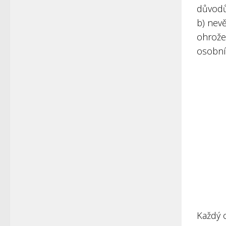
důvodů
b) nev
ohrože
osobní
Každý 