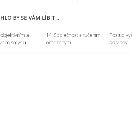
LO BY SE VÁM LÍBIT...
 objektivním a
14. Společnost s ručením
Postup vy
ivním smyslu
omezeným
od vlády: