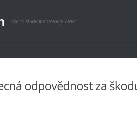
m
Vše co student potřebuje vědět
cná odpovědnost za škod