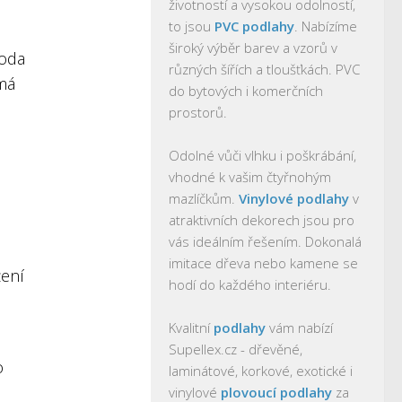
životností a vysokou odolností,
to jsou
PVC podlahy
. Nabízíme
široký výběr barev a vzorů v
koda
různých šířích a tloušťkách. PVC
má
do bytových i komerčních
prostorů.
Odolné vůči vlhku i poškrábání,
vhodné k vašim čtyřnohým
mazlíčkům.
Vinylové podlahy
v
atraktivních dekorech jsou pro
vás ideálním řešením. Dokonalá
imitace dřeva nebo kamene se
žení
hodí do každého interiéru.
Kvalitní
podlahy
vám nabízí
Supellex.cz - dřevěné,
o
laminátové, korkové, exotické i
vinylové
plovoucí podlahy
za