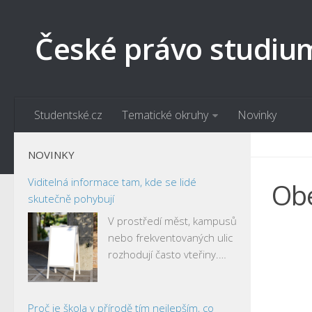
České právo studiu
Studentské.cz
Tematické okruhy
Novinky
NOVINKY
Viditelná informace tam, kde se lidé
Obe
skutečně pohybují
V prostředí měst, kampusů
nebo frekventovaných ulic
rozhodují často vteřiny.…
Proč je škola v přírodě tím nejlepším, co