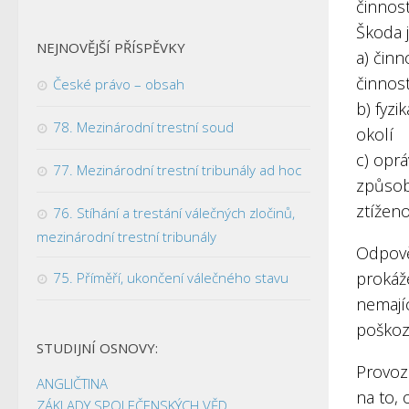
činnost
Škoda 
NEJNOVĚJŠÍ PŘÍSPĚVKY
a) činn
činnost
České právo – obsah
b) fyzi
78. Mezinárodní trestní soud
okolí
c) oprá
77. Mezinárodní trestní tribunály ad hoc
způsob
ztížen
76. Stíhání a trestání válečných zločinů,
mezinárodní trestní tribunály
Odpověd
prokáž
75. Příměří, ukončení válečného stavu
nemají
poškoz
STUDIJNÍ OSNOVY:
Provoz
ANGLIČTINA
na to, 
ZÁKLADY SPOLEČENSKÝCH VĚD