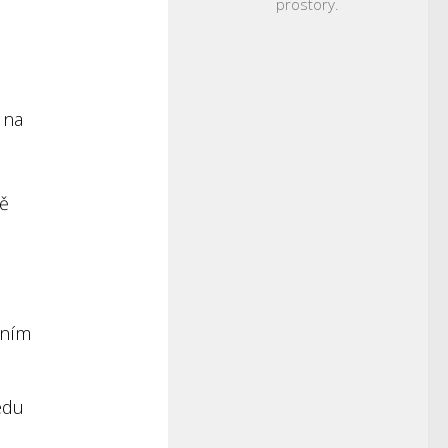
prostory.
 na
ně
áním
edu