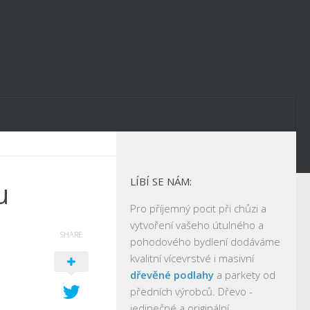
LÍBÍ SE NÁM:
u
Pro příjemný pocit při chůzi a
vytvoření vašeho útulného a
SHARE
pohodového bydlení dodáváme
kvalitní vícevrstvé i masivní
dřevěné podlahy
a parkety od
předních výrobců. Dřevo -
jedinečné a originální.