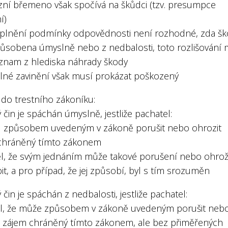
zní břemeno však spočívá na škůdci (tzv. presumpce
í)
splnění podmínky odpovědnosti není rozhodné, zda š
působena úmyslně nebo z nedbalosti, toto rozlišování 
ýznam z hlediska náhrady škody
lné zavinění však musí prokázat poškozený
 do trestního zákoníku:
 čin je spáchán úmyslně, jestliže pachatel:
ěl způsobem uvedeným v zákoně porušit nebo ohrozit
chráněný tímto zákonem
ěl, že svým jednáním může takové porušení nebo ohro
t, a pro případ, že jej způsobí, byl s tím srozuměn
 čin je spáchán z nedbalosti, jestliže pachatel:
ěl, že může způsobem v zákoně uvedeným porušit neb
t zájem chráněný tímto zákonem, ale bez přiměřených