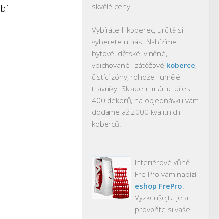
skvělé ceny.
bí
Vybíráte-li koberec, určitě si
m
vyberete u nás. Nabízíme
bytové, dětské, vlněné,
vpichované i zátěžové
koberce
,
čistící zóny, rohože i umělé
trávníky. Skladem máme přes
400 dekorů, na objednávku vám
dodáme až 2000 kvalitních
koberců.
Interiérové vůně
Fre Pro vám nabízí
eshop FrePro
.
Vyzkoušejte je a
provoňte si vaše