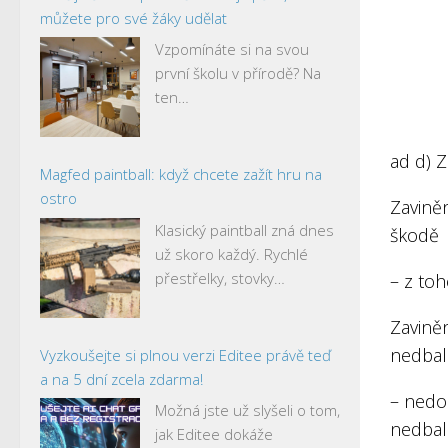
můžete pro své žáky udělat
Vzpomínáte si na svou
první školu v přírodě? Na
ten…
ad d) Z
Magfed paintball: když chcete zažít hru na
ostro
Zavině
Klasický paintball zná dnes
škodě
už skoro každý. Rychlé
přestřelky, stovky…
– z to
Zavině
nedbal
Vyzkoušejte si plnou verzi Editee právě teď
a na 5 dní zcela zdarma!
– nedo
Možná jste už slyšeli o tom,
nedbalo
jak Editee dokáže