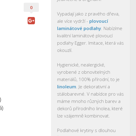
0
Vypadají jako z pravého dřeva,
ale více vydrží -
plovoucí
laminátové podlahy
. Nabízíme
kvalitní laminátové plovoucí
podlahy Egger. Imitace, která vás
okouzlí.
Hygienické, nealergické,
vyrobené z obnovitelných
materiálů, 100% přírodní, to je
linoleum
. Je dekorativní a
stálobarevné. V nabídce pro vás
)
máme mnoho různých barev a
á)
dekorů přírodního linolea, které
lze vzájemně kombinovat.
Podlahové krytiny s dlouhou