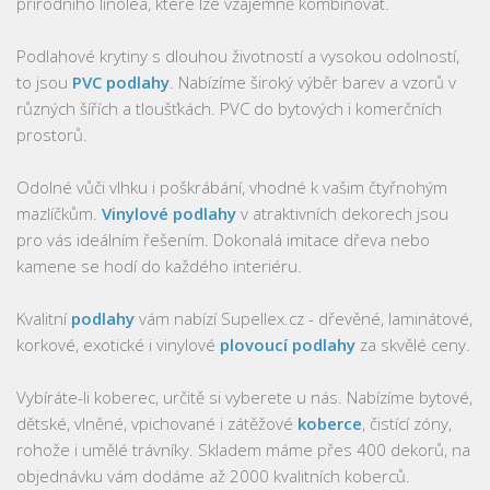
přírodního linolea, které lze vzájemně kombinovat.
Podlahové krytiny s dlouhou životností a vysokou odolností,
to jsou
PVC podlahy
. Nabízíme široký výběr barev a vzorů v
různých šířích a tloušťkách. PVC do bytových i komerčních
prostorů.
Odolné vůči vlhku i poškrábání, vhodné k vašim čtyřnohým
mazlíčkům.
Vinylové podlahy
v atraktivních dekorech jsou
pro vás ideálním řešením. Dokonalá imitace dřeva nebo
kamene se hodí do každého interiéru.
Kvalitní
podlahy
vám nabízí Supellex.cz - dřevěné, laminátové,
korkové, exotické i vinylové
plovoucí podlahy
za skvělé ceny.
Vybíráte-li koberec, určitě si vyberete u nás. Nabízíme bytové,
dětské, vlněné, vpichované i zátěžové
koberce
, čistící zóny,
rohože i umělé trávníky. Skladem máme přes 400 dekorů, na
objednávku vám dodáme až 2000 kvalitních koberců.