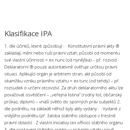
Chemie
Dějepis
Doprava a Logistika
Ekologie
Klasifikace IPA
Ekonomie
1. dle účinků, které způsobují : ·
Konstitutivní
právní akty ®
Fyzika
zakládají, mění nebo ruší právní vztah, působí od momentu
Informatika
své vlastní účinnosti =
ex nunc
(od nynějška) – př. rozvod ·
Deklaratorní
® pouze autoritativně ověřuje určitou právní
Jazyky
situaci. Aplikující orgán je arbitrem stran, akt působí od
Management
okamžiku vzniku právního vztahu =
ex tunc
(od tehdy) – př.
Marketing
rozsudek o určení otcovství. Za druh deklaratorního aktu lze
považovat osvědčení – „veřejná listina“ (rodný list, občanský
Němčina
průkaz, diplom) – vnáší světlo do sporných práv subjektů 2.
Občanská nauka
dle podnětu, na základě něhož byly akty vydány : · Vydané z
vnějšího podnětu (př. žaloba státního zástupce v trestně
Pedagogika
právní oblasti) · Z vlastní iniciativy (ex officio) státního orgánu
Právo
3. dle postavení státního orgánu v právním vztahu nově