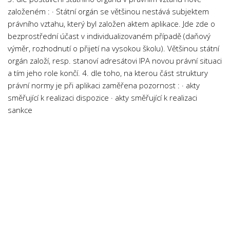
Psychologie a Sociologie
založeném : · Státní orgán se většinou nestává subjektem
právního vztahu, který byl založen aktem aplikace. Jde zde o
Společenské vědy
bezprostřední účast v individualizovaném případě (daňový
Technika
výměr, rozhodnutí o přijetí na vysokou školu). Většinou státní
Účetnictví
orgán založí, resp. stanoví adresátovi IPA novou právní situaci
a tím jeho role končí. 4. dle toho, na kterou část struktury
Zdravotnictví
právní normy je při aplikaci zaměřena pozornost : · akty
Zeměpis
směřující k realizaci dispozice · akty směřující k realizaci
sankce
Novinky