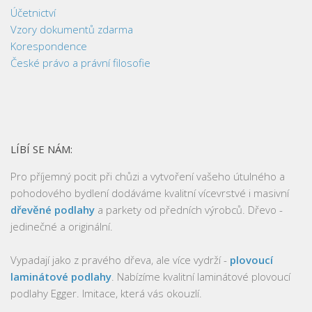
Účetnictví
Vzory dokumentů zdarma
Korespondence
České právo a právní filosofie
LÍBÍ SE NÁM:
Pro příjemný pocit při chůzi a vytvoření vašeho útulného a
pohodového bydlení dodáváme kvalitní vícevrstvé i masivní
dřevěné podlahy
a parkety od předních výrobců. Dřevo -
jedinečné a originální.
Vypadají jako z pravého dřeva, ale více vydrží -
plovoucí
laminátové podlahy
. Nabízíme kvalitní laminátové plovoucí
podlahy Egger. Imitace, která vás okouzlí.