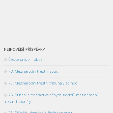
NEJNOVĚJŠÍ PŘÍSPĚVKY
České právo – obsah
78. Mezinárodní trestní soud
77. Mezinárodní trestní tribunály ad hoc
76. Stíhání a trestání válečných zločinů, mezinárodní
trestní tribunály
75. Příměří, ukončení válečného stavu