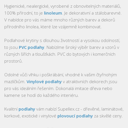
Hygienické, nealergické, vyrobené z obnovitelných materiálů,
100% přírodní, to je
linoleum
. Je dekorativní a stálobarevné.
V nabídce pro vás máme mnoho různých barev a dekorů
přírodního linolea, které lze vzájemně kombinovat.
Podlahové krytiny s dlouhou životností a vysokou odolností,
to jsou
PVC podlahy
. Nabízíme široký výběr barev a vzorů v
různých šířích a tloušťkách. PVC do bytových i komerčních
prostorů.
Odolné vůči vlhku i poškrábání, vhodné k vašim čtyřnohým
mazlíčkům.
Vinylové podlahy
v atraktivních dekorech jsou
pro vás ideálním řešením. Dokonalá imitace dřeva nebo
kamene se hodí do každého interiéru.
Kvalitní
podlahy
vám nabízí Supellex.cz - dřevěné, laminátové,
korkové, exotické i vinylové
plovoucí podlahy
za skvělé ceny.