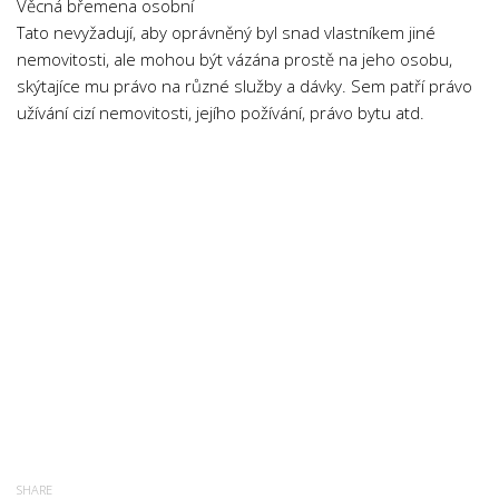
Věcná břemena osobní
Psychologie a Sociologie
Tato nevyžadují, aby oprávněný byl snad vlastníkem jiné
Společenské vědy
nemovitosti, ale mohou být vázána prostě na jeho osobu,
skýtajíce mu právo na různé služby a dávky. Sem patří právo
Technika
užívání cizí nemovitosti, jejího požívání, právo bytu atd.
Účetnictví
Zdravotnictví
Zeměpis
Novinky
SHARE