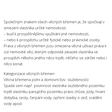
Chemie
Dějepis
Doprava a Logistika
Společným znakem všech věcných břemen je, že spočívají v
Ekologie
omezení vlastníka určité nemovitosti:
– buď k prospěšnějšímu využívání jiné nemovitosti,
Ekonomie
– nebo k prospěchu určité fyzické nebo právnické osoby.
Fyzika
Práva z věcných břemen jsou omezena věcná užívací práva k
Informatika
cizí nemovité věci, kterým odpovídá závazek vlastníka ve
prospěch někoho jiného něco trpět, něčeho se zdržet nebo i
Jazyky
něco konat.
Management
Kategorizace věcných břemen
Marketing
Věcná břemena polní a domovní (tzv. služebnosti)
Němčina
Spadá sem např. povinnost vlastníka služebného pozemku
trpět vlastníku panujícího pozemku právo chůze, jízdy, hnaní
Občanská nauka
dobytka, cesty, čerpání vody, opření stavby o zeď, svádění
Pedagogika
vody apod.
Právo