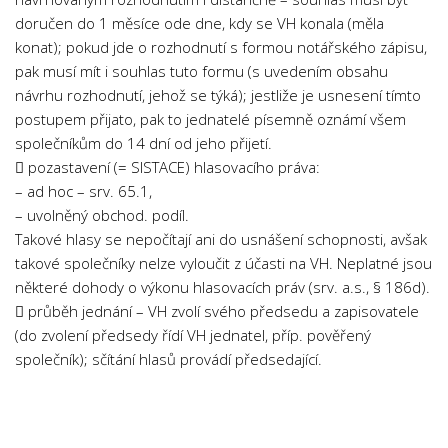
Psychologie a Sociologie
doručen do 1 měsíce ode dne, kdy se VH konala (měla
konat); pokud jde o rozhodnutí s formou notářského zápisu,
Společenské vědy
pak musí mít i souhlas tuto formu (s uvedením obsahu
Technika
návrhu rozhodnutí, jehož se týká); jestliže je usnesení tímto
Účetnictví
postupem přijato, pak to jednatelé písemně oznámí všem
společníkům do 14 dní od jeho přijetí.
Zdravotnictví
 pozastavení (= SISTACE) hlasovacího práva:
Zeměpis
– ad hoc – srv. 65.1,
– uvolněný obchod. podíl.
Novinky
Takové hlasy se nepočítají ani do usnášení schopnosti, avšak
takové společníky nelze vyloučit z účasti na VH. Neplatné jsou
některé dohody o výkonu hlasovacích práv (srv. a.s., § 186d).
 průběh jednání – VH zvolí svého předsedu a zapisovatele
(do zvolení předsedy řídí VH jednatel, příp. pověřený
společník); sčítání hlasů provádí předsedající.