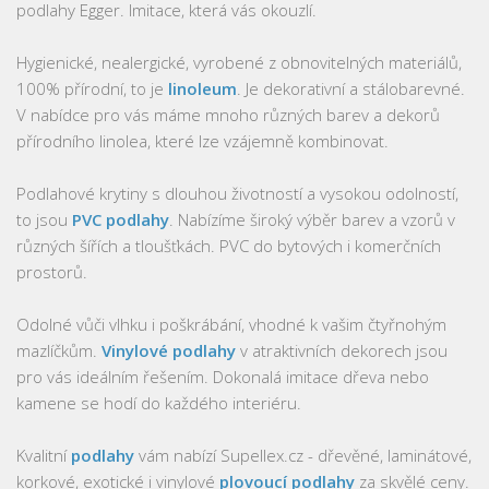
podlahy Egger. Imitace, která vás okouzlí.
Hygienické, nealergické, vyrobené z obnovitelných materiálů,
100% přírodní, to je
linoleum
. Je dekorativní a stálobarevné.
V nabídce pro vás máme mnoho různých barev a dekorů
přírodního linolea, které lze vzájemně kombinovat.
Podlahové krytiny s dlouhou životností a vysokou odolností,
to jsou
PVC podlahy
. Nabízíme široký výběr barev a vzorů v
různých šířích a tloušťkách. PVC do bytových i komerčních
prostorů.
Odolné vůči vlhku i poškrábání, vhodné k vašim čtyřnohým
mazlíčkům.
Vinylové podlahy
v atraktivních dekorech jsou
pro vás ideálním řešením. Dokonalá imitace dřeva nebo
kamene se hodí do každého interiéru.
Kvalitní
podlahy
vám nabízí Supellex.cz - dřevěné, laminátové,
korkové, exotické i vinylové
plovoucí podlahy
za skvělé ceny.