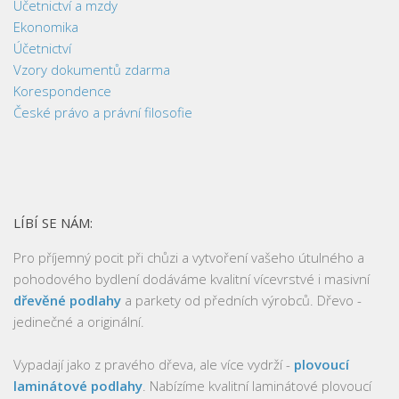
Účetnictví a mzdy
Ekonomika
Účetnictví
Vzory dokumentů zdarma
Korespondence
České právo a právní filosofie
LÍBÍ SE NÁM:
Pro příjemný pocit při chůzi a vytvoření vašeho útulného a
pohodového bydlení dodáváme kvalitní vícevrstvé i masivní
dřevěné podlahy
a parkety od předních výrobců. Dřevo -
jedinečné a originální.
Vypadají jako z pravého dřeva, ale více vydrží -
plovoucí
laminátové podlahy
. Nabízíme kvalitní laminátové plovoucí