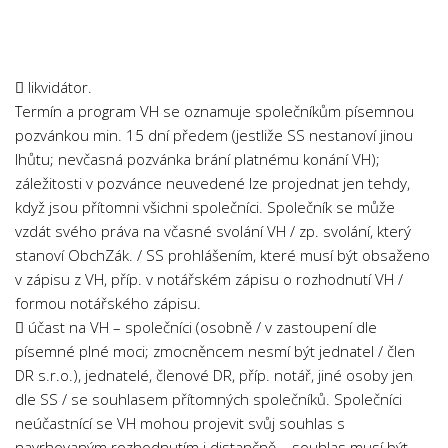
Chemie
Dějepis
Doprava a Logistika
 likvidátor.
Ekologie
Termín a program VH se oznamuje společníkům písemnou
pozvánkou min. 15 dní předem (jestliže SS nestanoví jinou
Ekonomie
lhůtu; nevčasná pozvánka brání platnému konání VH);
Fyzika
záležitosti v pozvánce neuvedené lze projednat jen tehdy,
Informatika
když jsou přítomni všichni společníci. Společník se může
vzdát svého práva na včasné svolání VH / zp. svolání, který
Jazyky
stanoví ObchZák. / SS prohlášením, které musí být obsaženo
Management
v zápisu z VH, příp. v notářském zápisu o rozhodnutí VH /
Marketing
formou notářského zápisu.
 účast na VH – společníci (osobně / v zastoupení dle
Němčina
písemné plné moci; zmocněncem nesmí být jednatel / člen
Občanská nauka
DR s.r.o.), jednatelé, členové DR, příp. notář, jiné osoby jen
dle SS / se souhlasem přítomných společníků. Společníci
Pedagogika
neúčastnící se VH mohou projevit svůj souhlas s
Právo
navrhovaným rozhodnutím i distančně – souhlas musí být