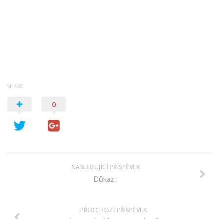
Psychologie a Sociologie
Společenské vědy
Technika
Účetnictví
Zdravotnictví
SHARE
Zeměpis
0
Novinky
NÁSLEDUJÍCÍ PŘÍSPĚVEK
Důkaz :
PŘEDCHOZÍ PŘÍSPĚVEK