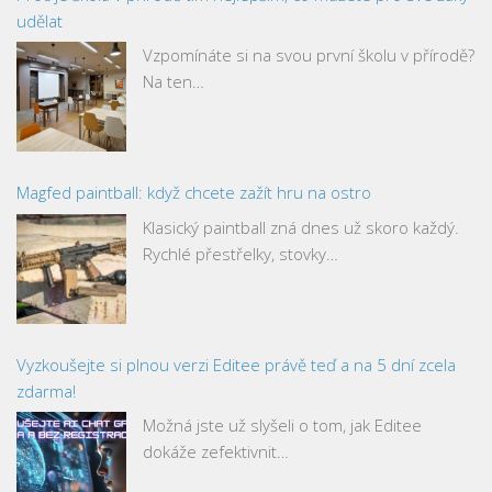
udělat
Vzpomínáte si na svou první školu v přírodě?
Na ten…
Magfed paintball: když chcete zažít hru na ostro
Klasický paintball zná dnes už skoro každý.
Rychlé přestřelky, stovky…
Vyzkoušejte si plnou verzi Editee právě teď a na 5 dní zcela
zdarma!
Možná jste už slyšeli o tom, jak Editee
dokáže zefektivnit…