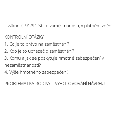
Chemie
Dějepis
Doprava a Logistika
– zákon č. 91/91 Sb. o zaměstnanosti, v platném znění
Ekologie
KONTROLNÍ OTÁZKY
Ekonomie
1. Co je to právo na zaměstnání?
Fyzika
2. Kdo je to uchazeč o zaměstnání?
3. Komu a jak se poskytuje hmotné zabezpečení v
Informatika
nezaměstnanosti?
Jazyky
4. Výše hmotného zabezpečení.
Management
PROBLEMATIKA RODINY – VYHOTOVOVÁNÍ NÁVRHU
Marketing
Němčina
Občanská nauka
Pedagogika
Právo