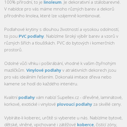
100% přírodní, to je
linoleum
. Je dekorativní a stálobarevné.
V nabídce pro vás máme mnoho různých barev a dekorů
přírodního linolea, které lze vzájemně kombinovat.
Podlahové krytiny s dlouhou životností a vysokou odolností,
to jsou
PVC podlahy
. Nabízíme široký výběr barev a vzorů v
různých šířích a tloušťkách. PVC do bytových i komerčních
prostorů.
Odolné vůči vlhku i poškrábání, vhodné k vašim čtyřnohým
mazlíčkům.
Vinylové podlahy
v atraktivních dekorech jsou
pro vás ideálním řešením. Dokonalá imitace dřeva nebo
kamene se hodí do každého interiéru.
Kvalitní
podlahy
vám nabízí Supellex.cz - dřevěné, laminátové,
korkové, exotické i vinylové
plovoucí podlahy
za skvělé ceny.
Vybíráte-li koberec, určitě si vyberete u nás. Nabízíme bytové,
dětské, vlněné, vpichované i zátěžové
koberce
, čistící zóny,