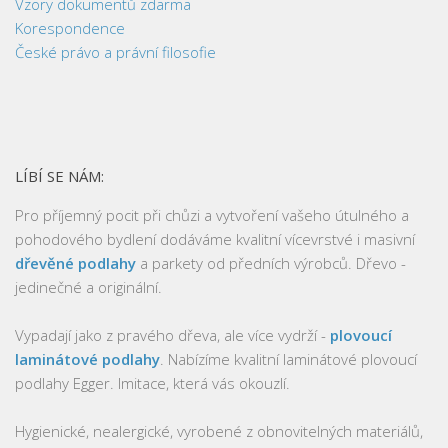
Vzory dokumentů zdarma
Korespondence
České právo a právní filosofie
LÍBÍ SE NÁM:
Pro příjemný pocit při chůzi a vytvoření vašeho útulného a
pohodového bydlení dodáváme kvalitní vícevrstvé i masivní
dřevěné podlahy
a parkety od předních výrobců. Dřevo -
jedinečné a originální.
Vypadají jako z pravého dřeva, ale více vydrží -
plovoucí
laminátové podlahy
. Nabízíme kvalitní laminátové plovoucí
podlahy Egger. Imitace, která vás okouzlí.
Hygienické, nealergické, vyrobené z obnovitelných materiálů,