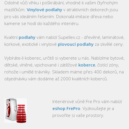
Odolné vůči vlhku i poškrábání, vhodné k vašim čtyřnohým
mazlíčkům.
Vinylové podlahy
v atraktivních dekorech jsou
pro vás ideálním řešením. Dokonalá imitace dřeva nebo
kamene se hodí do každého interiéru.
Kvalitní
podlahy
vám nabízí Supellex.cz - dřevěné, laminátové,
korkové, exotické i vinylové
plovoucí podlahy
za skvělé ceny.
Vybíráte-li koberec, určitě si vyberete u nás. Nabízíme bytové,
dětské, vlněné, vpichované i zátěžové
koberce
, čistící zóny,
rohože i umělé trávníky. Skladem máme přes 400 dekorů, na
objednávku vám dodáme až 2000 kvalitních koberců.
Interiérové vůně Fre Pro vám nabízí
eshop FrePro
. Vyzkoušejte je a
provoňte si vaše prostory.