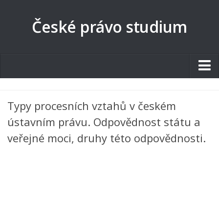
České právo studium
Studentské.cz
Typy procesních vztahů v českém
Tematické okruhy
ústavním právu. Odpovědnost státu a
Angličtina
veřejné moci, druhy této odpovědnosti.
Art
Biologie
Catering a Gastronomie
Český jazyk
Cestovní ruch