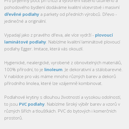
Pro příjemný pocit při chůzi a vytvoření vašeho útulného a
pohodového bydlení dodáváme kvalitní vícevrstvé i masivní
dřevěné podlahy
a parkety od předních výrobců. Dřevo -
jedinečné a originální.
Vypadají jako z pravého dřeva, ale více vydrží -
plovoucí
laminátové podlahy
. Nabízíme kvalitní laminátové plovoucí
podlahy Egger. Imitace, která vás okouzlí.
Hygienické, nealergické, vyrobené z obnovitelných materiálů,
100% přírodní, to je
linoleum
. Je dekorativní a stálobarevné.
V nabídce pro vás máme mnoho různých barev a dekorů
přírodního linolea, které lze vzájemně kombinovat.
Podlahové krytiny s dlouhou životností a vysokou odolností,
to jsou
PVC podlahy
. Nabízíme široký výběr barev a vzorů v
různých šířích a tloušťkách. PVC do bytových i komerčních
prostorů.