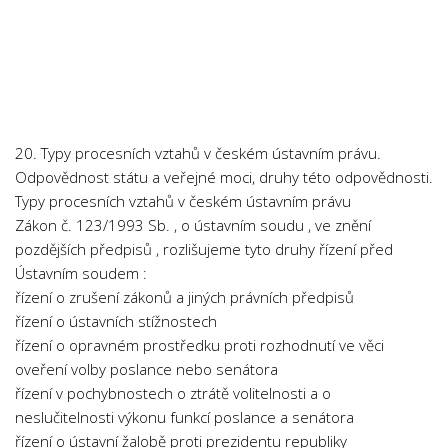
Chemie
Dějepis
Doprava a Logistika
Ekologie
Ekonomie
20. Typy procesních vztahů v českém ústavním právu.
Fyzika
Odpovědnost státu a veřejné moci, druhy této odpovědnosti.
Typy procesních vztahů v českém ústavním právu
Informatika
Zákon č. 123/1993 Sb. , o ústavním soudu , ve znění
Jazyky
pozdějších předpisů , rozlišujeme tyto druhy řízení před
Management
Ústavním soudem :
řízení o zrušení zákonů a jiných právních předpisů
Marketing
řízení o ústavních stížnostech
Němčina
řízení o opravném prostředku proti rozhodnutí ve věci
Občanská nauka
oveření volby poslance nebo senátora
řízení v pochybnostech o ztrátě volitelnosti a o
Pedagogika
neslučitelnosti výkonu funkcí poslance a senátora
Právo
řízení o ústavní žalobě proti prezidentu republiky