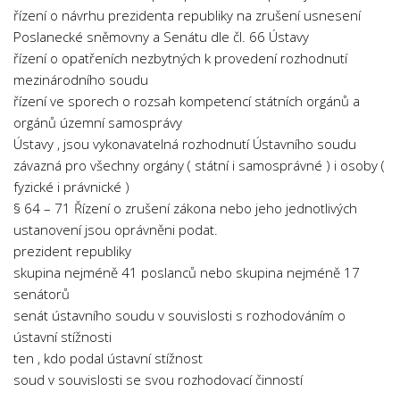
řízení o návrhu prezidenta republiky na zrušení usnesení
Psychologie a Sociologie
Poslanecké sněmovny a Senátu dle čl. 66 Ústavy
Společenské vědy
řízení o opatřeních nezbytných k provedení rozhodnutí
Technika
mezinárodního soudu
řízení ve sporech o rozsah kompetencí státních orgánů a
Účetnictví
orgánů územní samosprávy
Zdravotnictví
Ústavy , jsou vykonavatelná rozhodnutí Ústavního soudu
Zeměpis
závazná pro všechny orgány ( státní i samosprávné ) i osoby (
fyzické i právnické )
Novinky
§ 64 – 71 Řízení o zrušení zákona nebo jeho jednotlivých
ustanovení jsou oprávněni podat.
prezident republiky
skupina nejméně 41 poslanců nebo skupina nejméně 17
senátorů
senát ústavního soudu v souvislosti s rozhodováním o
ústavní stížnosti
ten , kdo podal ústavní stížnost
soud v souvislosti se svou rozhodovací činností