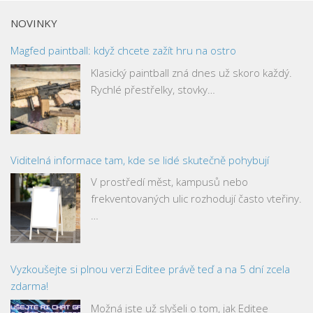
NOVINKY
Magfed paintball: když chcete zažít hru na ostro
Klasický paintball zná dnes už skoro každý.
Rychlé přestřelky, stovky…
Viditelná informace tam, kde se lidé skutečně pohybují
V prostředí měst, kampusů nebo
frekventovaných ulic rozhodují často vteřiny.
…
Vyzkoušejte si plnou verzi Editee právě teď a na 5 dní zcela
zdarma!
Možná jste už slyšeli o tom, jak Editee