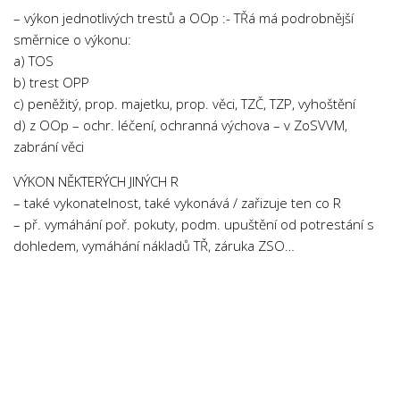
– výkon jednotlivých trestů a OOp :- TŘá má podrobnější
směrnice o výkonu:
a) TOS
b) trest OPP
c) peněžitý, prop. majetku, prop. věci, TZČ, TZP, vyhoštění
d) z OOp – ochr. léčení, ochranná výchova – v ZoSVVM,
zabrání věci
VÝKON NĚKTERÝCH JINÝCH R
– také vykonatelnost, také vykonává / zařizuje ten co R
– př. vymáhání poř. pokuty, podm. upuštění od potrestání s
dohledem, vymáhání nákladů TŘ, záruka ZSO…