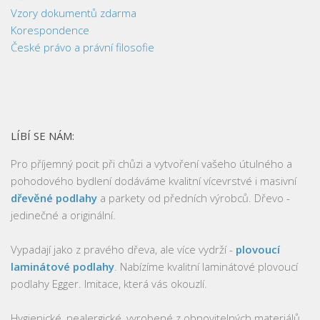
Vzory dokumentů zdarma
Korespondence
České právo a právní filosofie
LÍBÍ SE NÁM:
Pro příjemný pocit při chůzi a vytvoření vašeho útulného a
pohodového bydlení dodáváme kvalitní vícevrstvé i masivní
dřevěné podlahy
a parkety od předních výrobců. Dřevo -
jedinečné a originální.
Vypadají jako z pravého dřeva, ale více vydrží -
plovoucí
laminátové podlahy
. Nabízíme kvalitní laminátové plovoucí
podlahy Egger. Imitace, která vás okouzlí.
Hygienické, nealergické, vyrobené z obnovitelných materiálů,