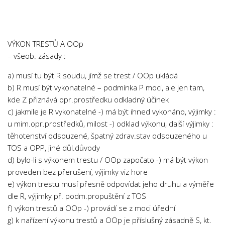
Chemie
Dějepis
Doprava a Logistika
VÝKON TRESTŮ A OOp
Ekologie
– všeob. zásady :
Ekonomie
a) musí tu být R soudu, jímž se trest / OOp ukládá
Fyzika
b) R musí být vykonatelné – podmínka P moci, ale jen tam,
kde Z přiznává opr.prostředku odkladný účinek
Informatika
c) jakmile je R vykonatelné -) má být ihned vykonáno, výjimky :
Jazyky
u mim.opr.prostředků, milost -) odklad výkonu, další výjimky :
Management
těhotenství odsouzené, špatný zdrav.stav odsouzeného u
TOS a OPP, jiné důl.důvody
Marketing
d) bylo-li s výkonem trestu / OOp započato -) má být výkon
Němčina
proveden bez přerušení, výjimky viz hore
e) výkon trestu musí přesně odpovídat jeho druhu a výměře
Občanská nauka
dle R, výjimky př. podm.propuštění z TOS
Pedagogika
f) výkon trestů a OOp -) provádí se z moci úřední
Právo
g) k nařízení výkonu trestů a OOp je příslušný zásadně S, kt.