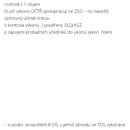
rozhodl v 1.stupni
Psychologie a Sociologie
h) při výkonu OČTŘ spolupracují se ZSO – co nejvyšší
Společenské vědy
výchovný účinek tretsu
Technika
i) kontrola výkonu -) pověřený StZá KSZ
j) zapojení probačních úředníků do úkonů vykon. řízení
Účetnictví
Zdravotnictví
Zeměpis
Novinky
– o podm. propuštění R OS, v jehož obvodu se TOS vykonává