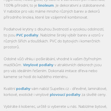
100% přírodní, to je
linoleum
. Je dekorativní a stálobarevné.
V nabídce pro vás máme mnoho různých barev a dekorů
přírodního linolea, které lze vzájemně kombinovat.
Podlahové krytiny s dlouhou životností a vysokou odolností,
to jsou
PVC podlahy
. Nabízíme široký výběr barev a vzorů v
různých šířích a tloušťkách. PVC do bytových i komerčních
prostorů.
Odolné vůči vlhku i poškrábání, vhodné k vašim čtyřnohým
mazlíčkům.
Vinylové podlahy
v atraktivních dekorech jsou
pro vás ideálním řešením. Dokonalá imitace dřeva nebo
kamene se hodí do každého interiéru.
Kvalitní
podlahy
vám nabízí Supellex.cz - dřevěné, laminátové,
korkové, exotické i vinylové
plovoucí podlahy
za skvělé ceny.
Vybíráte-li koberec, určitě si vyberete u nás. Nabízíme bytové,