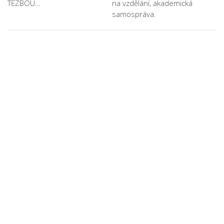
TĚŽBOU…
na vzdělání, akademická
samospráva.