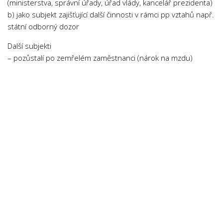
(ministerstva, správní úřady, úřad vlády, kancelář prezidenta)
Psychologie a Sociologie
b) jako subjekt zajišťující další činnosti v rámci pp vztahů např.
Společenské vědy
státní odborný dozor
Technika
Další subjekti
– pozůstalí po zemřelém zaměstnanci (nárok na mzdu)
Účetnictví
Zdravotnictví
Zeměpis
Novinky