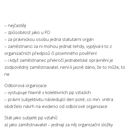
Chemie
Dějepis
Doprava a Logistika
– nejčastěji
Ekologie
– způsobilost jako u FO
– za právnickou osobu jedná statutární orgán
Ekonomie
– zaměstnanci za ni mohou jednat tehdy, vyplývá-li to z
Fyzika
organizačních předpisů či písemného pověření
Informatika
– i když zaměstnanec překročí jednatelské oprávnění je
zodpovědný zaměstnavatel, není-li jasně dáno, že to může, to
Jazyky
ne
Management
Odborová organizace
Marketing
– vystupuje hlavně v kolektivních pp vztazích
Němčina
– právní subjektivitu následující den poté, co min. vnitra
obdrželo návrh na evidenci od odborové organizace
Občanská nauka
Pedagogika
Stát jako subjekt pp vztahů
a) jako zaměstnavatel – jednají za něj organizační složky
Právo