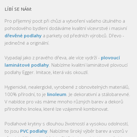
LÍBÍ SE NÁM:
Pro příjemný pocit při chůzi a vytvoření vašeho útulného a
pohodového bydlení dodáváme kvalitní vícevrstvé i masivní
dřevěné podlahy
a parkety od předních výrobců. Dřevo -
jedinečné a originální.
Vypadají jako z pravého dřeva, ale více vydrží -
plovoucí
laminátové podlahy
. Nabízíme kvalitní laminátové plovoucí
podlahy Egger. Imitace, která vás okouzlí.
Hygienické, nealergické, vyrobené z obnovitelných materiálů,
100% přírodní, to je
linoleum
. Je dekorativní a stálobarevné.
V nabídce pro vás máme mnoho různých barev a dekorů
přírodního linolea, které lze vzájemně kombinovat.
Podlahové krytiny s dlouhou životností a vysokou odolností,
to jsou
PVC podlahy
. Nabízíme široký výběr barev a vzorů v