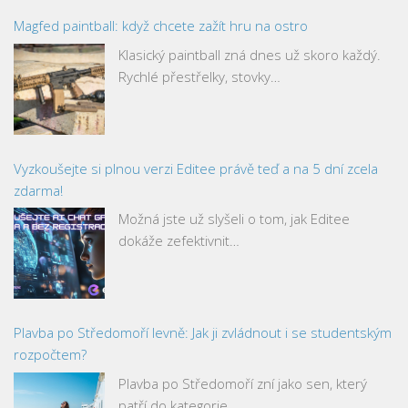
Magfed paintball: když chcete zažít hru na ostro
Klasický paintball zná dnes už skoro každý.
Rychlé přestřelky, stovky…
Vyzkoušejte si plnou verzi Editee právě teď a na 5 dní zcela
zdarma!
Možná jste už slyšeli o tom, jak Editee
dokáže zefektivnit…
Plavba po Středomoří levně: Jak ji zvládnout i se studentským
rozpočtem?
Plavba po Středomoří zní jako sen, který
patří do kategorie…