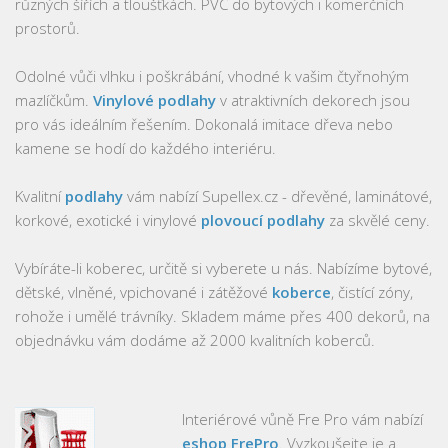
různých šířích a tloušťkách. PVC do bytových i komerčních
prostorů.
Odolné vůči vlhku i poškrábání, vhodné k vašim čtyřnohým
mazlíčkům.
Vinylové podlahy
v atraktivních dekorech jsou
pro vás ideálním řešením. Dokonalá imitace dřeva nebo
kamene se hodí do každého interiéru.
Kvalitní
podlahy
vám nabízí Supellex.cz - dřevěné, laminátové,
korkové, exotické i vinylové
plovoucí podlahy
za skvělé ceny.
Vybíráte-li koberec, určitě si vyberete u nás. Nabízíme bytové,
dětské, vlněné, vpichované i zátěžové
koberce
, čistící zóny,
rohože i umělé trávníky. Skladem máme přes 400 dekorů, na
objednávku vám dodáme až 2000 kvalitních koberců.
Interiérové vůně Fre Pro vám nabízí
eshop FrePro
. Vyzkoušejte je a