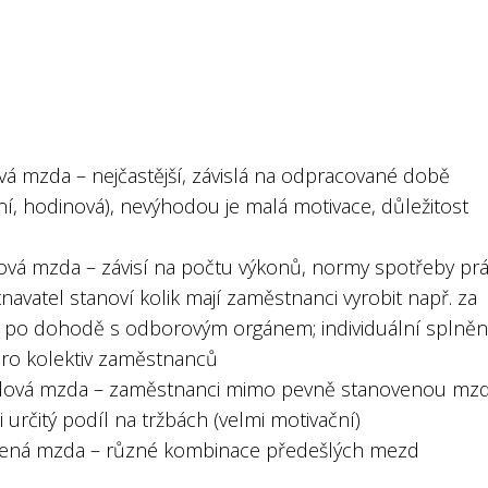
vá mzda – nejčastější, závislá na odpracované době
í, hodinová), nevýhodou je malá motivace, důležitost
lová mzda – závisí na počtu výkonů, normy spotřeby pr
avatel stanoví kolik mají zaměstnanci vyrobit např. za
po dohodě s odborovým orgánem; individuální splněn
ro kolektiv zaměstnanců
ílová mzda – zaměstnanci mimo pevně stanovenou mz
i určitý podíl na tržbách (velmi motivační)
šená mzda – různé kombinace předešlých mezd