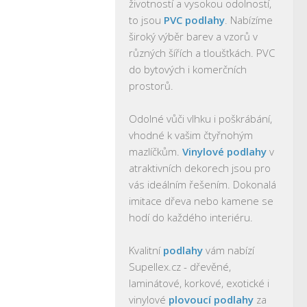
životností a vysokou odolností,
to jsou
PVC podlahy
. Nabízíme
široký výběr barev a vzorů v
různých šířích a tloušťkách. PVC
do bytových i komerčních
prostorů.
Odolné vůči vlhku i poškrábání,
vhodné k vašim čtyřnohým
mazlíčkům.
Vinylové podlahy
v
atraktivních dekorech jsou pro
vás ideálním řešením. Dokonalá
imitace dřeva nebo kamene se
hodí do každého interiéru.
Kvalitní
podlahy
vám nabízí
Supellex.cz - dřevěné,
laminátové, korkové, exotické i
vinylové
plovoucí podlahy
za