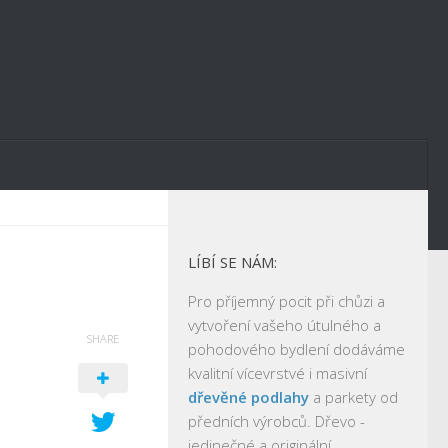
LÍBÍ SE NÁM:
Pro příjemný pocit při chůzi a
vytvoření vašeho útulného a
SHARE
pohodového bydlení dodáváme
kvalitní vícevrstvé i masivní
dřevěné podlahy
a parkety od
předních výrobců. Dřevo -
jedinečné a originální.