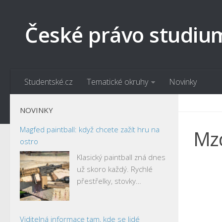
České právo studiu
Studentské.cz
Tematické okruhy
Novinky
NOVINKY
Magfed paintball: když chcete zažít hru na
Mzd
ostro
Klasický paintball zná dnes
už skoro každý. Rychlé
přestřelky, stovky…
Viditelná informace tam, kde se lidé