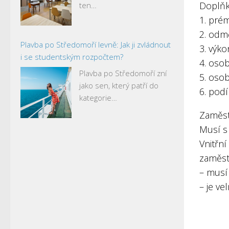
Doplňk
ten…
1. pré
2. odm
Plavba po Středomoří levně: Jak ji zvládnout
3. výk
i se studentským rozpočtem?
4. oso
Plavba po Středomoří zní
5. osob
jako sen, který patří do
6. podí
kategorie…
Zaměst
Musí s
Vnitřn
zaměs
– musí
– je ve