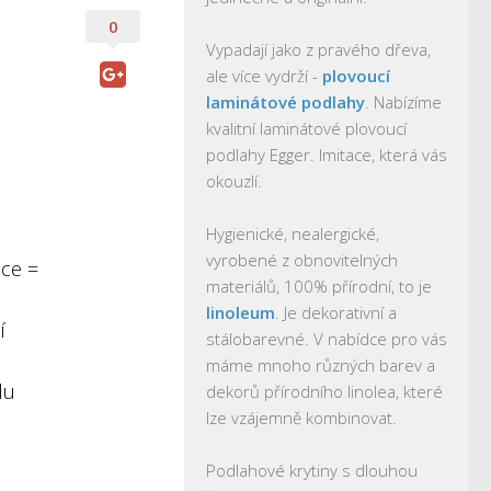
0
Vypadají jako z pravého dřeva,
ale více vydrží -
plovoucí
laminátové podlahy
. Nabízíme
kvalitní laminátové plovoucí
podlahy Egger. Imitace, která vás
okouzlí.
Hygienické, nealergické,
vyrobené z obnovitelných
áce =
materiálů, 100% přírodní, to je
linoleum
. Je dekorativní a
í
stálobarevné. V nabídce pro vás
máme mnoho různých barev a
du
dekorů přírodního linolea, které
lze vzájemně kombinovat.
Podlahové krytiny s dlouhou