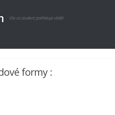
m
Vše co student potřebuje vědět
ové formy :