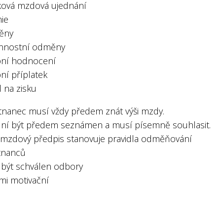
ová mzdová ujednání
mie
ěny
onnostní odměny
bní hodnocení
ní příplatek
l na zisku
nanec musí vždy předem znát výši mzdy.
 ní být předem seznámen a musí písemně souhlasit.
í mzdový předpis stanovuje pravidla odměňování
tnanců
 být schválen odbory
lmi motivační