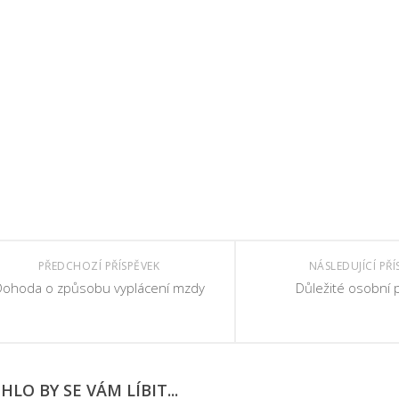
PŘEDCHOZÍ PŘÍSPĚVEK
NÁSLEDUJÍCÍ PŘÍ
Dohoda o způsobu vyplácení mzdy
Důležité osobní 
LO BY SE VÁM LÍBIT...