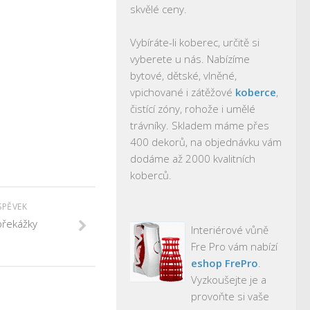
skvělé ceny.
Vybíráte-li koberec, určitě si
vyberete u nás. Nabízíme
bytové, dětské, vlněné,
vpichované i zátěžové
koberce
,
čistící zóny, rohože i umělé
trávníky. Skladem máme přes
400 dekorů, na objednávku vám
dodáme až 2000 kvalitních
koberců.
SPĚVEK
překážky
Interiérové vůně
Fre Pro vám nabízí
eshop FrePro
.
Vyzkoušejte je a
provoňte si vaše