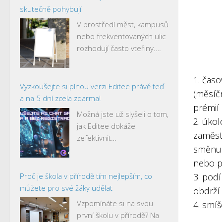
skutečně pohybují
V prostředí měst, kampusů
nebo frekventovaných ulic
rozhodují často vteřiny.…
1. časo
Vyzkoušejte si plnou verzi Editee právě teď
(měsíčn
a na 5 dní zcela zdarma!
prémií
Možná jste už slyšeli o tom,
2. úko
jak Editee dokáže
zaměstn
zefektivnit…
směnu 
nebo p
Proč je škola v přírodě tím nejlepším, co
3. pod
můžete pro své žáky udělat
obdrží 
Vzpomínáte si na svou
4. smí
první školu v přírodě? Na