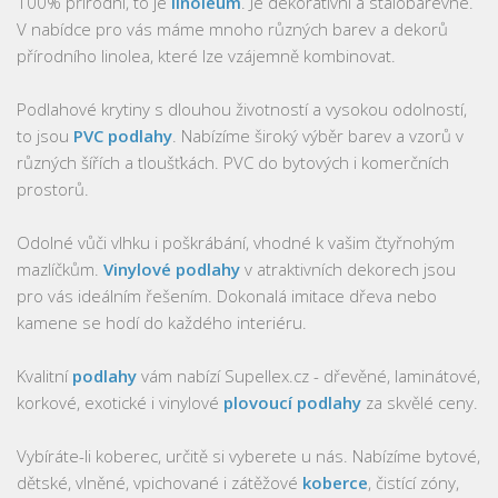
100% přírodní, to je
linoleum
. Je dekorativní a stálobarevné.
V nabídce pro vás máme mnoho různých barev a dekorů
přírodního linolea, které lze vzájemně kombinovat.
Podlahové krytiny s dlouhou životností a vysokou odolností,
to jsou
PVC podlahy
. Nabízíme široký výběr barev a vzorů v
různých šířích a tloušťkách. PVC do bytových i komerčních
prostorů.
Odolné vůči vlhku i poškrábání, vhodné k vašim čtyřnohým
mazlíčkům.
Vinylové podlahy
v atraktivních dekorech jsou
pro vás ideálním řešením. Dokonalá imitace dřeva nebo
kamene se hodí do každého interiéru.
Kvalitní
podlahy
vám nabízí Supellex.cz - dřevěné, laminátové,
korkové, exotické i vinylové
plovoucí podlahy
za skvělé ceny.
Vybíráte-li koberec, určitě si vyberete u nás. Nabízíme bytové,
dětské, vlněné, vpichované i zátěžové
koberce
, čistící zóny,