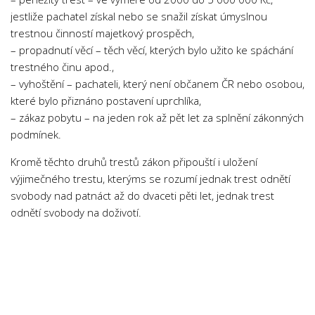
Psychologie a Sociologie
jestliže pachatel získal nebo se snažil získat úmyslnou
trestnou činností majetkový prospěch,
Společenské vědy
– propadnutí věcí – těch věcí, kterých bylo užito ke spáchání
Technika
trestného činu apod.,
Účetnictví
– vyhoštění – pachateli, který není občanem ČR nebo osobou,
které bylo přiznáno postavení uprchlíka,
Zdravotnictví
– zákaz pobytu – na jeden rok až pět let za splnění zákonných
Zeměpis
podmínek.
Novinky
Kromě těchto druhů trestů zákon připouští i uložení
výjimečného trestu, kterýms se rozumí jednak trest odnětí
svobody nad patnáct až do dvaceti pěti let, jednak trest
odnětí svobody na doživotí.