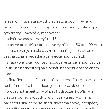
Chemie
Dějepis
Doprava a Logistika
Jen zákon může stanovit druh trestu a podmínky jeho
Ekologie
ukládání, přičemž za trestný čin mohou soudy ukládat jen
tyto tresty v zákoně vyjmenované:
Ekonomie
– odnětí svobody – nejvýš na 15 let,
Fyzika
– obecně prospěšné práce – ve výměře od 50 do 400 hodin,
Informatika
– ztráta čestných titulů a vyznamenání – jde o vyznamenání,
čestná uznání, vědecké a umělecké hodnosti atd.,
Jazyky
– ztráta vojenské hodnosti- spočívá ve snížení hodnosti ve
Management
vojsku na hodnost vojína a odnětí hodnosti v ozbrojeném
Marketing
sboru,
– zákaz činnosti – při spáchání trestného činu v souvislosti s
Němčina
touto činností, a to na dobu jeden rok až deset let,
Občanská nauka
– propadnutí majetku –v případě odsouzení k přísným
trestům odnětí svobody pro úmyslný trestný čin, jímž
Pedagogika
pachatel získal nebo se snažil získat majetkový prospěch,
Právo
– peněžitý trest – ve výměře od 2000 do 5 000 000 Kč,