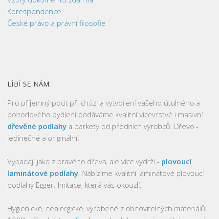
Korespondence
České právo a právní filosofie
LÍBÍ SE NÁM:
Pro příjemný pocit při chůzi a vytvoření vašeho útulného a
pohodového bydlení dodáváme kvalitní vícevrstvé i masivní
dřevěné podlahy
a parkety od předních výrobců. Dřevo -
jedinečné a originální.
Vypadají jako z pravého dřeva, ale více vydrží -
plovoucí
laminátové podlahy
. Nabízíme kvalitní laminátové plovoucí
podlahy Egger. Imitace, která vás okouzlí.
Hygienické, nealergické, vyrobené z obnovitelných materiálů,