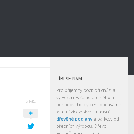
LÍBÍ SE NÁM:
Pro příjemný pocit při chůzi a
vytvoření vašeho útulného a
SHARE
pohodového bydlení dodáváme
kvalitní vícevrstvé i masivní
dřevěné podlahy
a parkety od
předních výrobců. Dřevo -
jedinečné a originální.