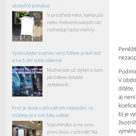
skutečně pohybují
V prostředí měst, kampusů
nebo frekventovaných ulic
rozhodují často vteřiny.…
Peněžit
Vyzkoušejte si plnou verzi Editee právě teď
nezaopa
a na 5 dní zcela zdarma!
Možná jste už slyšeli o tom,
Podmín
jak Editee dokáže
V obdo
zefektivnit…
dítěte
a) není
koefici
Proč je škola v přírodě tím nejlepším, co
b) je v
můžete pro své žáky udělat
životní
Vzpomínáte si na svou
výměře
první školu v přírodě? Na