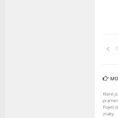
O
MOH
Které j
prameny
Pojetí 
znaky.