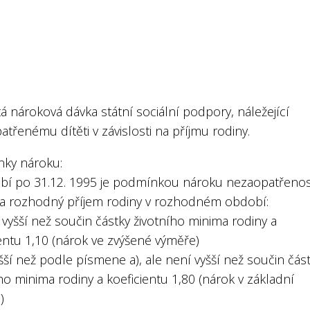
á nároková dávka státní sociální podpory, náležející
třenému dítěti v závislosti na příjmu rodiny.
ky nároku:
bí po 31.12. 1995 je podmínkou nároku nezaopatřeno
, a rozhodný příjem rodiny v rozhodném období:
 vyšší než součin částky životního minima rodiny a
entu 1,10 (nárok ve zvýšené výměře)
yšší než podle písmene a), ale není vyšší než součin čás
ho minima rodiny a koeficientu 1,80 (nárok v základní
)