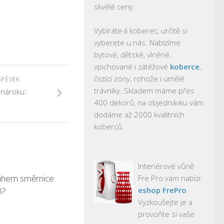
skvělé ceny.
Vybíráte-li koberec, určitě si
vyberete u nás. Nabízíme
bytové, dětské, vlněné,
vpichované i zátěžové
koberce
,
čistící zóny, rohože i umělé
SPĚVEK
trávníky. Skladem máme přes
 nároku:
400 dekorů, na objednávku vám
dodáme až 2000 kvalitních
koberců.
Interiérové vůně
ahem směrnice
Fre Pro vám nabízí
8?
eshop FrePro
.
Vyzkoušejte je a
provoňte si vaše