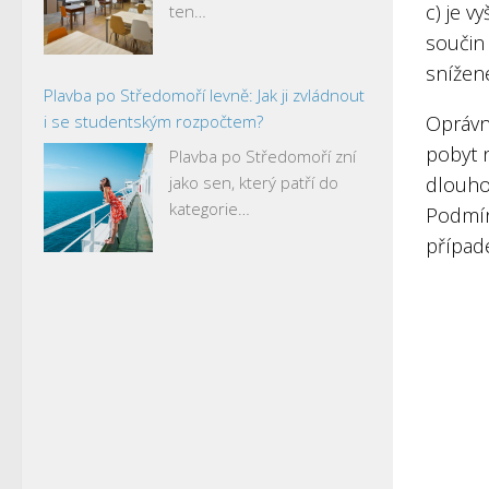
c) je v
ten…
součin 
snížen
Plavba po Středomoří levně: Jak ji zvládnout
i se studentským rozpočtem?
Oprávn
pobyt n
Plavba po Středomoří zní
jako sen, který patří do
dlouho
kategorie…
Podmín
případ