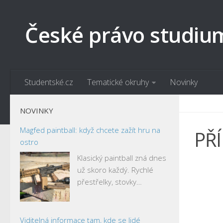
České právo studiu
Studentské.cz
Tematické okruhy
Novinky
NOVINKY
Magfed paintball: když chcete zažít hru na
PŘ
ostro
Klasický paintball zná dnes
už skoro každý. Rychlé
přestřelky, stovky…
Viditelná informace tam, kde se lidé