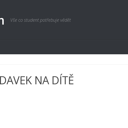
m
Vše co student potřebuje vědět
ÍDAVEK NA DÍTĚ