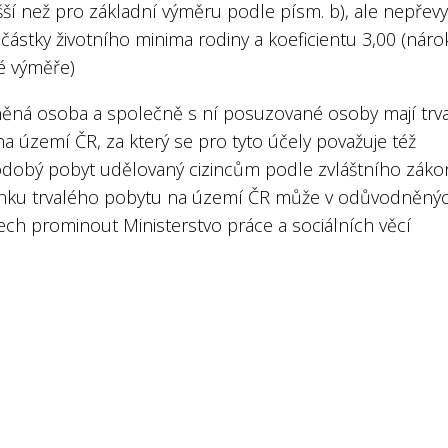
yšší než pro základní výměru podle písm. b), ale nepřevy
částky životního minima rodiny a koeficientu 3,00 (náro
é výměře)
ěná osoba a společně s ní posuzované osoby mají trva
a území ČR, za který se pro tyto účely považuje též
dobý pobyt udělovaný cizincům podle zvláštního záko
ku trvalého pobytu na území ČR může v odůvodněný
ech prominout Ministerstvo práce a sociálních věcí