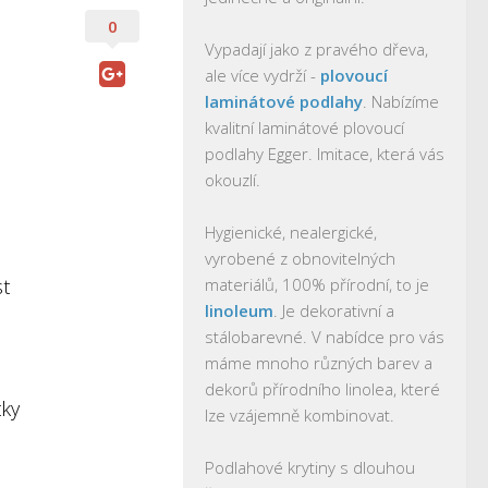
0
Vypadají jako z pravého dřeva,
ale více vydrží -
plovoucí
laminátové podlahy
. Nabízíme
kvalitní laminátové plovoucí
podlahy Egger. Imitace, která vás
okouzlí.
Hygienické, nealergické,
vyrobené z obnovitelných
st
materiálů, 100% přírodní, to je
linoleum
. Je dekorativní a
stálobarevné. V nabídce pro vás
máme mnoho různých barev a
dekorů přírodního linolea, které
tky
lze vzájemně kombinovat.
Podlahové krytiny s dlouhou