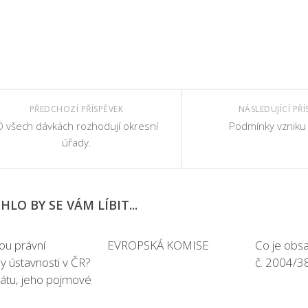
PŘEDCHOZÍ PŘÍSPĚVEK
NÁSLEDUJÍCÍ PŘÍ
 všech dávkách rozhodují okresní
Podmínky vzniku
úřady.
LO BY SE VÁM LÍBIT...
sou právní
EVROPSKÁ KOMISE
Co je obs
 ústavnosti v ČR?
č. 2004/3
státu, jeho pojmové