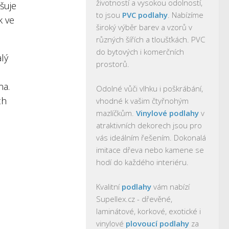
životností a vysokou odolností,
šuje
to jsou
PVC podlahy
. Nabízíme
k ve
široký výběr barev a vzorů v
různých šířích a tloušťkách. PVC
do bytových i komerčních
lý
prostorů.
na.
Odolné vůči vlhku i poškrábání,
ch
vhodné k vašim čtyřnohým
mazlíčkům.
Vinylové podlahy
v
atraktivních dekorech jsou pro
vás ideálním řešením. Dokonalá
imitace dřeva nebo kamene se
hodí do každého interiéru.
Kvalitní
podlahy
vám nabízí
Supellex.cz - dřevěné,
laminátové, korkové, exotické i
vinylové
plovoucí podlahy
za