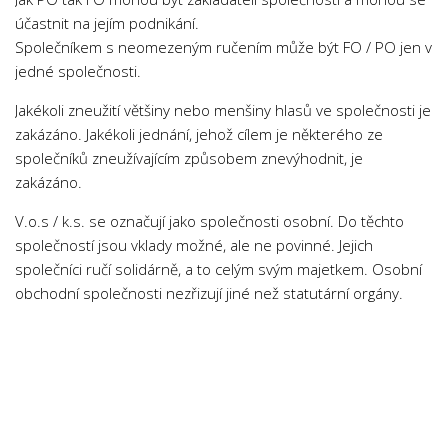
Psychologie a Sociologie
účastnit na jejím podnikání.
Společníkem s neomezeným ručením může být FO / PO jen v
Společenské vědy
jedné společnosti.
Technika
Jakékoli zneužití většiny nebo menšiny hlasů ve společnosti je
Účetnictví
zakázáno. Jakékoli jednání, jehož cílem je některého ze
Zdravotnictví
společníků zneužívajícím způsobem znevýhodnit, je
zakázáno.
Zeměpis
Novinky
V.o.s / k.s. se označují jako společnosti osobní. Do těchto
společností jsou vklady možné, ale ne povinné. Jejich
společníci ručí solidárně, a to celým svým majetkem. Osobní
obchodní společnosti nezřizují jiné než statutární orgány.