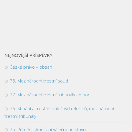
NEJNOVĚJŠÍ PŘÍSPĚVKY
České právo – obsah
78. Mezinárodní trestní soud
77. Mezinárodní trestní tribunály ad hoc
76. Stíhání a trestání válečných zločinů, mezinárodní
trestní tribunály
75. Příměří, ukončení válečného stavu