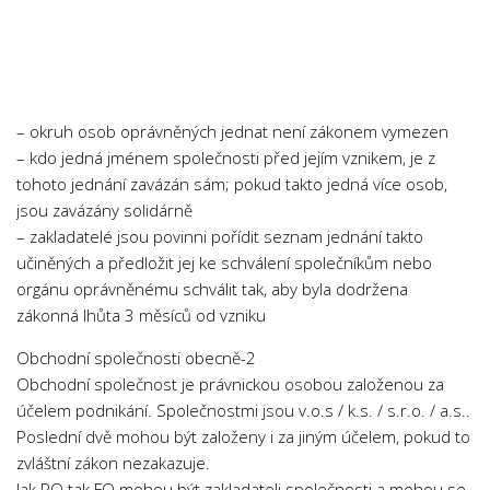
Chemie
Dějepis
Doprava a Logistika
Ekologie
– okruh osob oprávněných jednat není zákonem vymezen
Ekonomie
– kdo jedná jménem společnosti před jejím vznikem, je z
tohoto jednání zavázán sám; pokud takto jedná více osob,
Fyzika
jsou zavázány solidárně
Informatika
– zakladatelé jsou povinni pořídit seznam jednání takto
Jazyky
učiněných a předložit jej ke schválení společníkům nebo
orgánu oprávněnému schválit tak, aby byla dodržena
Management
zákonná lhůta 3 měsíců od vzniku
Marketing
Obchodní společnosti obecně-2
Němčina
Obchodní společnost je právnickou osobou založenou za
Občanská nauka
účelem podnikání. Společnostmi jsou v.o.s / k.s. / s.r.o. / a.s..
Poslední dvě mohou být založeny i za jiným účelem, pokud to
Pedagogika
zvláštní zákon nezakazuje.
Právo
Jak PO tak FO mohou být zakladateli společnosti a mohou se