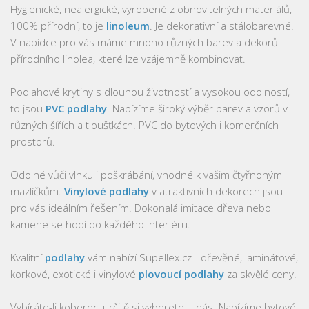
Hygienické, nealergické, vyrobené z obnovitelných materiálů,
100% přírodní, to je
linoleum
. Je dekorativní a stálobarevné.
V nabídce pro vás máme mnoho různých barev a dekorů
přírodního linolea, které lze vzájemně kombinovat.
Podlahové krytiny s dlouhou životností a vysokou odolností,
to jsou
PVC podlahy
. Nabízíme široký výběr barev a vzorů v
různých šířích a tloušťkách. PVC do bytových i komerčních
prostorů.
Odolné vůči vlhku i poškrábání, vhodné k vašim čtyřnohým
mazlíčkům.
Vinylové podlahy
v atraktivních dekorech jsou
pro vás ideálním řešením. Dokonalá imitace dřeva nebo
kamene se hodí do každého interiéru.
Kvalitní
podlahy
vám nabízí Supellex.cz - dřevěné, laminátové,
korkové, exotické i vinylové
plovoucí podlahy
za skvělé ceny.
Vybíráte-li koberec, určitě si vyberete u nás. Nabízíme bytové,