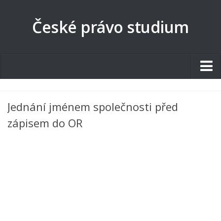
České právo studium
Studentské.cz
Jednání jménem společnosti před
Tematické okruhy
zápisem do OR
Angličtina
Art
Biologie
Catering a Gastronomie
Český jazyk
Cestovní ruch