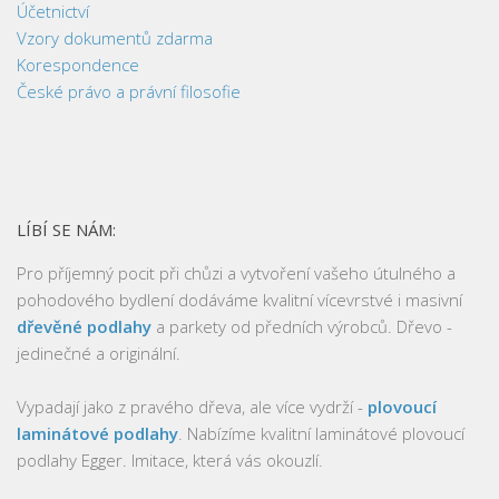
Účetnictví
Vzory dokumentů zdarma
Korespondence
České právo a právní filosofie
LÍBÍ SE NÁM:
Pro příjemný pocit při chůzi a vytvoření vašeho útulného a
pohodového bydlení dodáváme kvalitní vícevrstvé i masivní
dřevěné podlahy
a parkety od předních výrobců. Dřevo -
jedinečné a originální.
Vypadají jako z pravého dřeva, ale více vydrží -
plovoucí
laminátové podlahy
. Nabízíme kvalitní laminátové plovoucí
podlahy Egger. Imitace, která vás okouzlí.