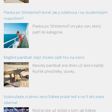
Plavba po Středomoří levně: Jak ji zvládnout i se studentským
rozpočtem?
Plavba po Středomoří zní jako sen, který
patří do kategorie…
Magfed paintball: když chcete zažít hru na ostro
Klasický paintball zná dnes už skoro každý.
Rychlé přestřelky, stovky…
Vyzkoušejte si plnou verzi Editee právě teď a na 5 dní zcela
zdarma!
Možná jste už slyšeli o tom, jak Editee