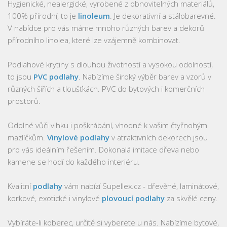
Hygienické, nealergické, vyrobené z obnovitelných materiálů,
100% přírodní, to je
linoleum
. Je dekorativní a stálobarevné.
V nabídce pro vás máme mnoho různých barev a dekorů
přírodního linolea, které lze vzájemně kombinovat.
Podlahové krytiny s dlouhou životností a vysokou odolností,
to jsou
PVC podlahy
. Nabízíme široký výběr barev a vzorů v
různých šířích a tloušťkách. PVC do bytových i komerčních
prostorů.
Odolné vůči vlhku i poškrábání, vhodné k vašim čtyřnohým
mazlíčkům.
Vinylové podlahy
v atraktivních dekorech jsou
pro vás ideálním řešením. Dokonalá imitace dřeva nebo
kamene se hodí do každého interiéru.
Kvalitní
podlahy
vám nabízí Supellex.cz - dřevěné, laminátové,
korkové, exotické i vinylové
plovoucí podlahy
za skvělé ceny.
Vybíráte-li koberec, určitě si vyberete u nás. Nabízíme bytové,