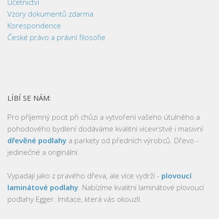
Účetnictví
Vzory dokumentů zdarma
Korespondence
České právo a právní filosofie
LÍBÍ SE NÁM:
Pro příjemný pocit při chůzi a vytvoření vašeho útulného a
pohodového bydlení dodáváme kvalitní vícevrstvé i masivní
dřevěné podlahy
a parkety od předních výrobců. Dřevo -
jedinečné a originální.
Vypadají jako z pravého dřeva, ale více vydrží -
plovoucí
laminátové podlahy
. Nabízíme kvalitní laminátové plovoucí
podlahy Egger. Imitace, která vás okouzlí.