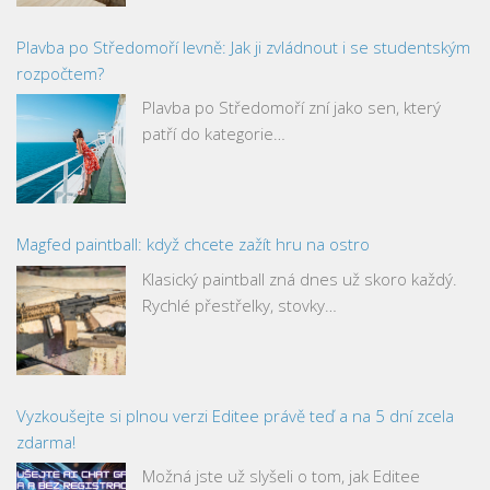
Plavba po Středomoří levně: Jak ji zvládnout i se studentským
rozpočtem?
Plavba po Středomoří zní jako sen, který
patří do kategorie…
Magfed paintball: když chcete zažít hru na ostro
Klasický paintball zná dnes už skoro každý.
Rychlé přestřelky, stovky…
Vyzkoušejte si plnou verzi Editee právě teď a na 5 dní zcela
zdarma!
Možná jste už slyšeli o tom, jak Editee