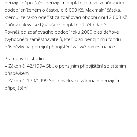
penzijní připojištění penzijním poplatníkem ve zdaňovacím
Psychologie a Sociologie
období sníženém o částku o 6 000 Kč. Maximální částka,
Společenské vědy
kterou lze takto odečíst za zdaňovací období činí 12 000 Kč.
Daňová úleva se týká všech poplatníků této daně.
Technika
Rovněž od zdaňovacího období roku 2000 platí daňové
Účetnictví
zvýhodnění zaměstnavatelů, kteří platí penzijnímu fondu
Zdravotnictví
příspěvky na penzijní připojištění za své zaměstnance.
Zeměpis
Prameny ke studiu:
– Zákon č. 42/1994 Sb., o penzijním připojištění se státním
Novinky
příspěvkem
– Zákon č. 170/1999 Sb., novelizace zákona o penzijním
připojištění