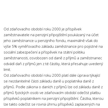
Chemie
Dějepis
Doprava a Logistika
Ekologie
Od zdaňovacího období roku 2000 je příspěvek
Ekonomie
zaměstnavatele na penzijní připojištění poukázaný na účet
jeho zaměstnance u penzijního fondu, maximálně však do
Fyzika
výše 5% vyměřovacího základu zaměstnance pro pojistné na
Informatika
sociální zabezpečení a příspěvek na státní politiku
Jazyky
zaměstnanosti, osvobozen od daně z příjmů a zaměstnanec
odvádí daň z příjmů jen z té částky, která přesahuje uvedený
Management
limit.
Marketing
Od zdaňovacího období roku 2000 platí dále úprava týkající
Němčina
se nezdanitelné části základu daně u poplatníka daně z
příjmů. Podle zákona o daních z příjmů lze od základu daně z
Občanská nauka
příjmů fyzických osob ve zdaňovacím období odečíst platbu
Pedagogika
příspěvků poplatníkem na penzijní připojištění. Částka, kterou
lze takto odečíst se rovná úhrnu příspěvků zaplacených na
Právo