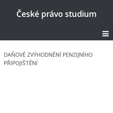
České právo studium
Studentské.cz
DAŇOVÉ ZVÝHODNĚNÍ PENZIJNÍHO
Tematické okruhy
PŘIPOJIŠTĚNÍ
Angličtina
Art
Biologie
Catering a Gastronomie
Český jazyk
Cestovní ruch