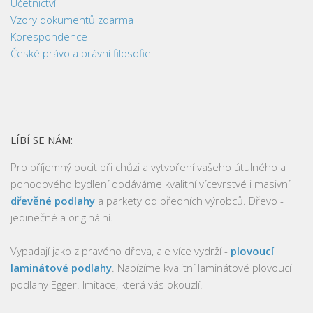
Účetnictví
Vzory dokumentů zdarma
Korespondence
České právo a právní filosofie
LÍBÍ SE NÁM:
Pro příjemný pocit při chůzi a vytvoření vašeho útulného a
pohodového bydlení dodáváme kvalitní vícevrstvé i masivní
dřevěné podlahy
a parkety od předních výrobců. Dřevo -
jedinečné a originální.
Vypadají jako z pravého dřeva, ale více vydrží -
plovoucí
laminátové podlahy
. Nabízíme kvalitní laminátové plovoucí
podlahy Egger. Imitace, která vás okouzlí.