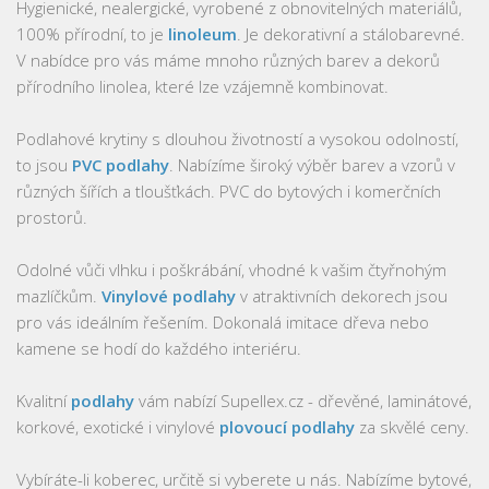
Hygienické, nealergické, vyrobené z obnovitelných materiálů,
100% přírodní, to je
linoleum
. Je dekorativní a stálobarevné.
V nabídce pro vás máme mnoho různých barev a dekorů
přírodního linolea, které lze vzájemně kombinovat.
Podlahové krytiny s dlouhou životností a vysokou odolností,
to jsou
PVC podlahy
. Nabízíme široký výběr barev a vzorů v
různých šířích a tloušťkách. PVC do bytových i komerčních
prostorů.
Odolné vůči vlhku i poškrábání, vhodné k vašim čtyřnohým
mazlíčkům.
Vinylové podlahy
v atraktivních dekorech jsou
pro vás ideálním řešením. Dokonalá imitace dřeva nebo
kamene se hodí do každého interiéru.
Kvalitní
podlahy
vám nabízí Supellex.cz - dřevěné, laminátové,
korkové, exotické i vinylové
plovoucí podlahy
za skvělé ceny.
Vybíráte-li koberec, určitě si vyberete u nás. Nabízíme bytové,