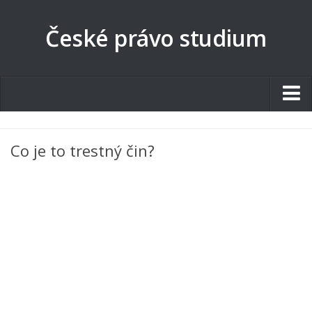
České právo studium
Studentské.cz
Co je to trestný čin?
Tematické okruhy
Angličtina
Art
Biologie
Catering a Gastronomie
Český jazyk
Cestovní ruch