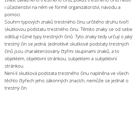
Psychologie a Sociologie
i účastenství na něm ve formě organizátorství, návodu a
pomoci.
Společenské vědy
Souhrn typových znaků trestného činu určitého druhu tvoří
Technika
skutkovou podstatu trestného činu. Těmito znaky se od sebe
Účetnictví
odlišují různé typy trestných činů. Tyto znaky tedy určují o jaký
trestný čin se jedná. Jednotlivé skutkové podstaty trestných
Zdravotnictví
činů jsou charakterizovány čtyřmi skupinami znaků, a to
Zeměpis
objektem, objektivní stránkou, subjektem a subjektivní
stránkou.
Novinky
Není-li skutková podstata trestného činu naplněna ve všech
těchto čtyřech jeho zákonných znacích, nemůže se jednat o
trestný čin.