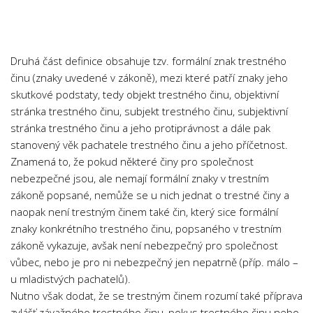
Chemie
Dějepis
Doprava a Logistika
Druhá část definice obsahuje tzv. formální znak trestného
Ekologie
činu (znaky uvedené v zákoně), mezi které patří znaky jeho
skutkové podstaty, tedy objekt trestného činu, objektivní
Ekonomie
stránka trestného činu, subjekt trestného činu, subjektivní
Fyzika
stránka trestného činu a jeho protiprávnost a dále pak
Informatika
stanovený věk pachatele trestného činu a jeho příčetnost.
Znamená to, že pokud některé činy pro společnost
Jazyky
nebezpečné jsou, ale nemají formální znaky v trestním
Management
zákoně popsané, nemůže se u nich jednat o trestné činy a
Marketing
naopak není trestným činem také čin, který sice formální
znaky konkrétního trestného činu, popsaného v trestním
Němčina
zákoně vykazuje, avšak není nebezpečný pro společnost
Občanská nauka
vůbec, nebo je pro ni nebezpečný jen nepatrně (příp. málo –
u mladistvých pachatelů).
Pedagogika
Nutno však dodat, že se trestným činem rozumí také příprava
Právo
zvlášť závažného trestného činu, pokus trestného činu nebo