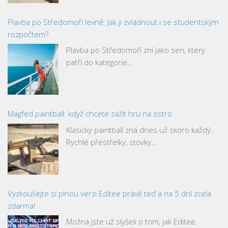
Plavba po Středomoří levně: Jak ji zvládnout i se studentským
rozpočtem?
Plavba po Středomoří zní jako sen, který
patří do kategorie…
Magfed paintball: když chcete zažít hru na ostro
Klasický paintball zná dnes už skoro každý.
Rychlé přestřelky, stovky…
Vyzkoušejte si plnou verzi Editee právě teď a na 5 dní zcela
zdarma!
Možná jste už slyšeli o tom, jak Editee