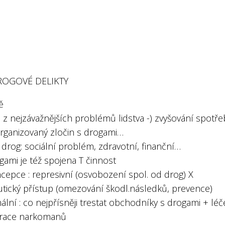
DROGOVÉ DELIKTY
ě
 z nejzávažnějších problémů lidstva -) zvyšování spotře
organizovaný zločin s drogami…
o drog: sociální problém, zdravotní, finanční…
gami je též spojena T činnost
cepce : represivní (osvobození spol. od drog) X
utický přístup (omezování škodl.následků, prevence)
ální : co nejpřísněji trestat obchodníky s drogami + léč
grace narkomanů