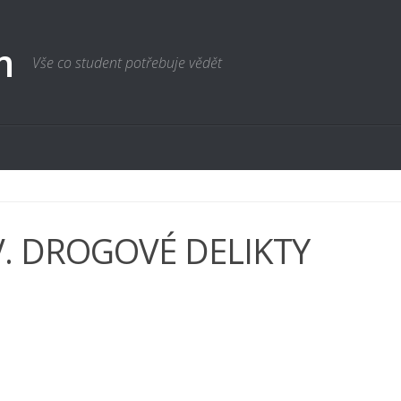
m
Vše co student potřebuje vědět
V. DROGOVÉ DELIKTY