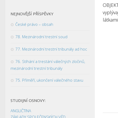
OBJEKT
vyplýv
NEJNOVĚJŠÍ PŘÍSPĚVKY
látkami 
České právo – obsah
78. Mezinárodní trestní soud
77. Mezinárodní trestní tribunály ad hoc
76. Stíhání a trestání válečných zločinů,
mezinárodní trestní tribunály
75. Příměří, ukončení válečného stavu
STUDIJNÍ OSNOVY:
ANGLIČTINA
ZÁKLADY SPOLEČENSKÝCH VĚD