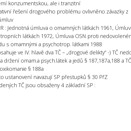
emí konzumentskou, ale i tranzitní
lativní řešení drogového problému ovlivněno závazky z
úmluv
ČR : Jednotná úmluva o omamných látkách 1961, Úmluv
tropních látkách 1972, Úmluva OSN proti nedovolen
u s omamnými a psychotrop. látkami 1988
sahuje ve IV. hlavě dva TČ – „drogové delikty“ -) TČ nedo
 a držení omam.a psych.látek a jedů § 187,187a,188 a T
toxikomanie § 188a
ato ustanovení navazují SP přestupků § 30 PřZ
edených TČ jsou obsaženy 4 základní SP :