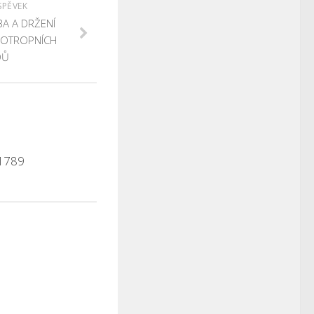
SPĚVEK
A A DRŽENÍ
HOTROPNÍCH
DŮ
 1789