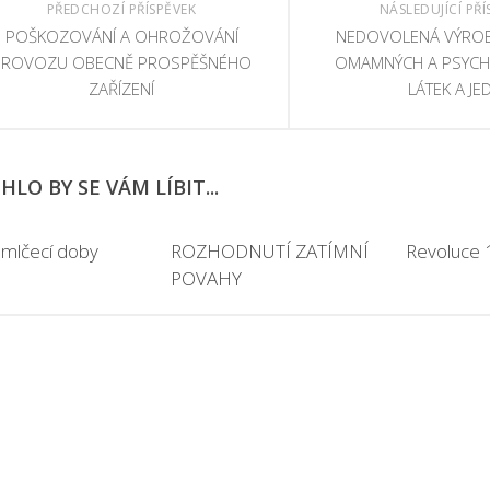
PŘEDCHOZÍ PŘÍSPĚVEK
NÁSLEDUJÍCÍ PŘÍ
POŠKOZOVÁNÍ A OHROŽOVÁNÍ
NEDOVOLENÁ VÝROB
PROVOZU OBECNĚ PROSPĚŠNÉHO
OMAMNÝCH A PSYC
ZAŘÍZENÍ
LÁTEK A JE
LO BY SE VÁM LÍBIT...
mlčecí doby
ROZHODNUTÍ ZATÍMNÍ
Revoluce
POVAHY