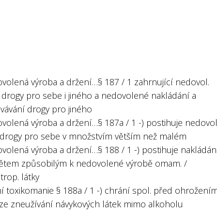
ovolená výroba a držení…§ 187 / 1 zahrnující nedovol.
 drogy pro sebe i jiného a nedovolené nakládání a
vávání drogy pro jiného
volená výroba a držení…§ 187a / 1 -) postihuje nedovol
 drogy pro sebe v množstvím větším než malém
volená výroba a držení…§ 188 / 1 -) postihuje nakládán
tem způsobilým k nedovolené výrobě omam. /
rop. látky
ní toxikomanie § 188a / 1 -) chrání spol. před ohrožení
. ze zneužívání návykových látek mimo alkoholu