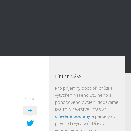
LÍBÍ SE NÁM:
Pro příjemný pocit při chůzi a
vytvoření vašeho útulného a
SHARE
pohodového bydlení dodáváme
kvalitní vícevrstvé i masivní
dřevěné podlahy
a parkety od
předních výrobců. Dřevo -
jedinečné a originální.