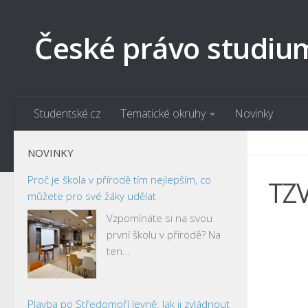
České právo studiu
Studentské.cz
Tematické okruhy
Novinky
NOVINKY
Proč je škola v přírodě tím nejlepším, co
TZ
můžete pro své žáky udělat
Vzpomínáte si na svou
první školu v přírodě? Na
ten…
Plavba po Středomoří levně: Jak ji zvládnout