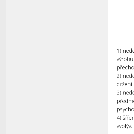
1) ned
výrobu
přecho
2) nedo
držení
3) nedo
předmě
psychot
4) šíře
vyplýv