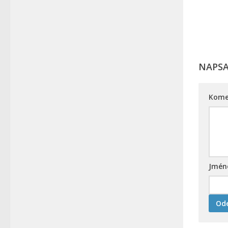
NAPS
Kome
Jmé