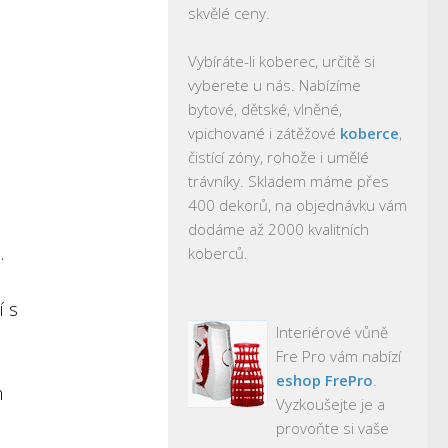
skvělé ceny.
Vybíráte-li koberec, určitě si
vyberete u nás. Nabízíme
bytové, dětské, vlněné,
vpichované i zátěžové
koberce
,
čistící zóny, rohože i umělé
trávníky. Skladem máme přes
400 dekorů, na objednávku vám
dodáme až 2000 kvalitních
.
koberců.
í s
Interiérové vůně
Fre Pro vám nabízí
eshop FrePro
.
m
Vyzkoušejte je a
provoňte si vaše