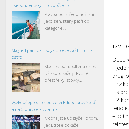
i se studentským rozpočtem?
Plavba po Středomoří zní
jako sen, který patří do
kategorie…
TZV. 
Magfed paintball: když chcete zažít hru na
ostro
Obecn
Klasický paintball zná dnes
– jeden
už skoro každý. Rychlé
drog, 
přestřelky, stovky…
– rizik
– s dro
– 2 kon
Vyzkoušejte si plnou verzi Editee právě teď
terape
a na 5 dní zcela zdarma!
– optim
Možná jste už slyšeli o tom,
reinte
jak Editee dokáže