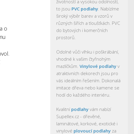
životností a vysokou odolností,
to jsou
PVC podlahy
. Nabízíme
široký výběr barev a vzorů v
různých šířích a tloušťkách. PVC
a o
do bytových i komerčních
ému
prostorů.
Odolné vůči vlhku i poškrábání,
vol.
vhodné k vašim čtyřnohým
Č
mazlíčkům.
Vinylové podlahy
v
atraktivních dekorech jsou pro
vás ideálním řešením. Dokonalá
imitace dřeva nebo kamene se
hodí do každého interiéru.
Kvalitní
podlahy
vám nabízí
Supellex.cz - dřevěné,
laminátové, korkové, exotické i
vinylové
plovoucí podlahy
za