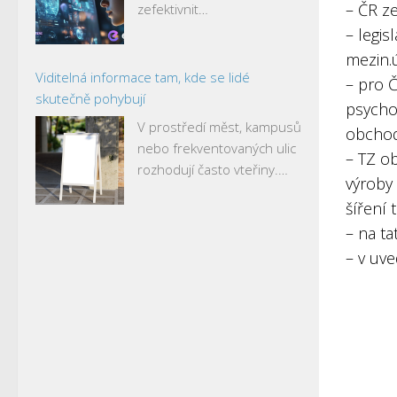
– ČR z
zefektivnit…
– legis
mezin.
Viditelná informace tam, kde se lidé
– pro 
skutečně pohybují
psycho
V prostředí měst, kampusů
obchod
nebo frekventovaných ulic
– TZ ob
rozhodují často vteřiny.…
výroby
šíření 
– na t
– v uv