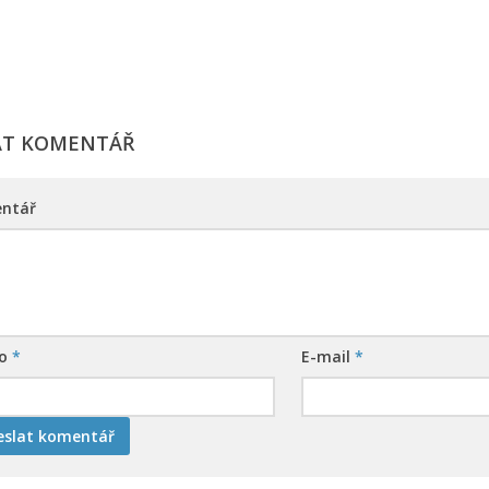
AT KOMENTÁŘ
ntář
no
*
E-mail
*