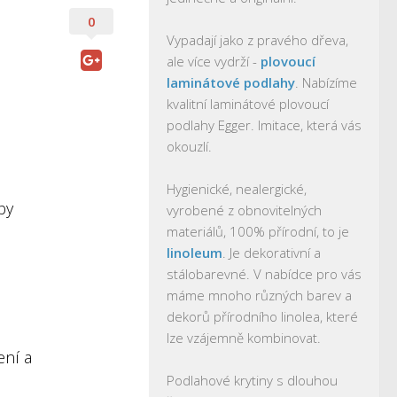
0
Vypadají jako z pravého dřeva,
ale více vydrží -
plovoucí
laminátové podlahy
. Nabízíme
kvalitní laminátové plovoucí
podlahy Egger. Imitace, která vás
okouzlí.
Hygienické, nealergické,
by
vyrobené z obnovitelných
materiálů, 100% přírodní, to je
linoleum
. Je dekorativní a
stálobarevné. V nabídce pro vás
máme mnoho různých barev a
dekorů přírodního linolea, které
lze vzájemně kombinovat.
ení a
Podlahové krytiny s dlouhou