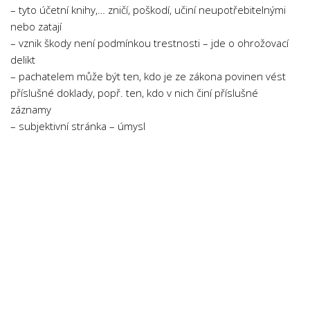
– tyto účetní knihy,… zničí, poškodí, učiní neupotřebitelnými
Psychologie a Sociologie
nebo zatají
Společenské vědy
– vznik škody není podmínkou trestnosti – jde o ohrožovací
Technika
delikt
– pachatelem může být ten, kdo je ze zákona povinen vést
Účetnictví
příslušné doklady, popř. ten, kdo v nich činí příslušné
Zdravotnictví
záznamy
– subjektivní stránka – úmysl
Zeměpis
Novinky