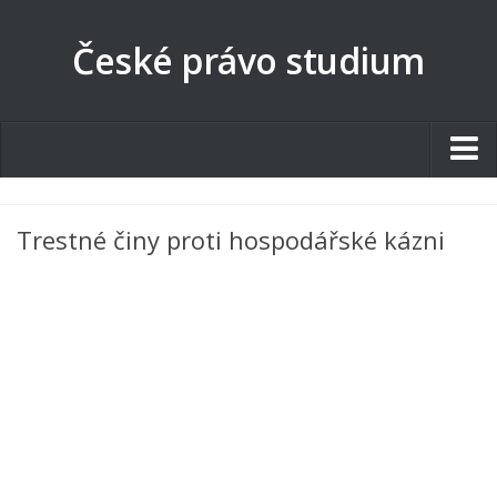
České právo studium
Studentské.cz
Trestné činy proti hospodářské kázni
Tematické okruhy
Angličtina
Art
Biologie
Catering a Gastronomie
Český jazyk
Cestovní ruch