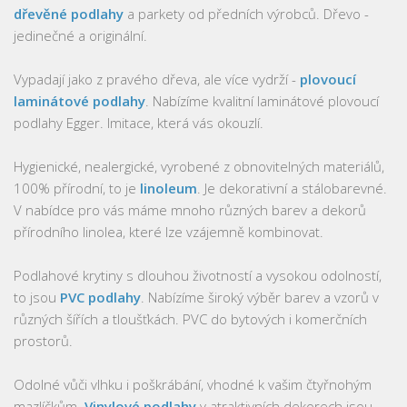
dřevěné podlahy
a parkety od předních výrobců. Dřevo -
jedinečné a originální.
Vypadají jako z pravého dřeva, ale více vydrží -
plovoucí
laminátové podlahy
. Nabízíme kvalitní laminátové plovoucí
podlahy Egger. Imitace, která vás okouzlí.
Hygienické, nealergické, vyrobené z obnovitelných materiálů,
100% přírodní, to je
linoleum
. Je dekorativní a stálobarevné.
V nabídce pro vás máme mnoho různých barev a dekorů
přírodního linolea, které lze vzájemně kombinovat.
Podlahové krytiny s dlouhou životností a vysokou odolností,
to jsou
PVC podlahy
. Nabízíme široký výběr barev a vzorů v
různých šířích a tloušťkách. PVC do bytových i komerčních
prostorů.
Odolné vůči vlhku i poškrábání, vhodné k vašim čtyřnohým
mazlíčkům.
Vinylové podlahy
v atraktivních dekorech jsou