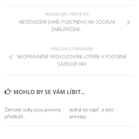
NÁSLEDUJÍCÍ PŘÍSPĚVEK
NEODVEDENÍ DANĚ, POJISTNÉHO NA SOCIÁLNÍ
ZABEZPEČENÍ…
PŘEDCHOZÍ PŘÍSPĚVEK
NEOPRÁVNĚNÉ PROVOZOVÁNÍ LOTERIE A PODOBNÉ
SÁZKOVÉ HRY
MOHLO BY SE VÁM LÍBIT...
Členské státy jsou povinny
Jedná se např. o tyto
předložit
principy: