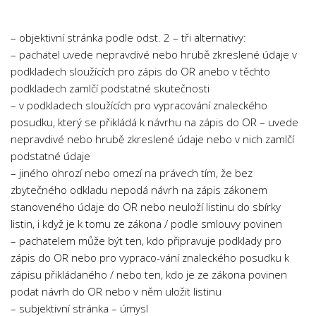
– objektivní stránka podle odst. 2 – tři alternativy:
– pachatel uvede nepravdivé nebo hrubě zkreslené údaje v
podkladech sloužících pro zápis do OR anebo v těchto
podkladech zamlčí podstatné skutečnosti
– v podkladech sloužících pro vypracování znaleckého
posudku, který se přikládá k návrhu na zápis do OR – uvede
nepravdivé nebo hrubě zkreslené údaje nebo v nich zamlčí
podstatné údaje
– jiného ohrozí nebo omezí na právech tím, že bez
zbytečného odkladu nepodá návrh na zápis zákonem
stanoveného údaje do OR nebo neuloží listinu do sbírky
listin, i když je k tomu ze zákona / podle smlouvy povinen
– pachatelem může být ten, kdo připravuje podklady pro
zápis do OR nebo pro vypraco-vání znaleckého posudku k
zápisu přikládaného / nebo ten, kdo je ze zákona povinen
podat návrh do OR nebo v něm uložit listinu
– subjektivní stránka – úmysl