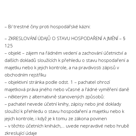
Chemie
Dějepis
Doprava a Logistika
– B/ trestné činy proti hospodářské kázni:
Ekologie
– ZKRESLOVÁNÍ ÚDAJŮ O STAVU HOSPODAŘENÍ A JMĚNÍ – §
Ekonomie
125
Fyzika
– objekt – zájem na řádném vedení a zachování účetnictví a
dalších dokladů sloužících k přehledu o stavu hospodaření a
Informatika
majetku nebo k jejich kontrole, a na pravdivosti zápisů v
Jazyky
obchodním rejstříku
Management
– objektivní stránka podle odst. 1 – pachatel ohrozí
majetková práva jiného nebo včasné a řádné vyměření daně
Marketing
– některým z alternativně stanovených způsobů:
Němčina
– pachatel nevede účetní knihy, zápisy nebo jiné doklady
sloužící k přehledu o stavu hospodaření a majetku nebo k
Občanská nauka
jejich kontrole, i když je k tomu ze zákona povinen
Pedagogika
– v těchto účetních knihách,… uvede nepravdivé nebo hrubě
Právo
zkreslující údaje