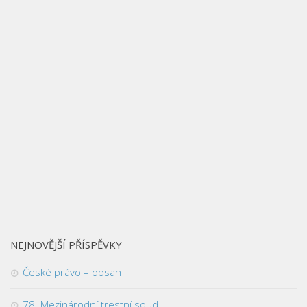
NEJNOVĚJŠÍ PŘÍSPĚVKY
České právo – obsah
78. Mezinárodní trestní soud