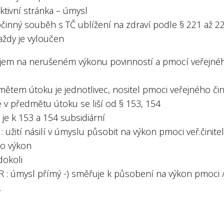
ktivní stránka – úmysl
očinný souběh s TČ ublížení na zdraví podle § 221 až 2
aždy je vyloučen
ájem na nerušeném výkonu povinností a pmocí veřejné
ětem útoku je jednotlivec, nositel pmoci veřejného čin
ě v předmětu útoku se liší od § 153, 154
 je k 153 a 154 subsidiární
 užití násilí v úmyslu působit na výkon pmoci veř.činitel
ho výkon
dokoli
 : úmysl přímý -) směřuje k působení na výkon pmoci 
…