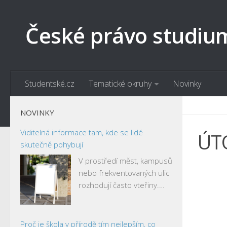
České právo studiu
Studentské.cz
Tematické okruhy
Novinky
NOVINKY
Viditelná informace tam, kde se lidé
ÚT
skutečně pohybují
V prostředí měst, kampusů
nebo frekventovaných ulic
rozhodují často vteřiny.…
Proč je škola v přírodě tím nejlepším, co