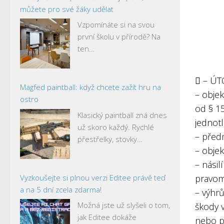
můžete pro své žáky udělat
Vzpomínáte si na svou
první školu v přírodě? Na
ten…
 – ÚT
Magfed paintball: když chcete zažít hru na
– objek
ostro
od § 1
Klasický paintball zná dnes
jednotl
už skoro každý. Rychlé
– předm
přestřelky, stovky…
– objek
– nási
Vyzkoušejte si plnou verzi Editee právě teď
pravom
a na 5 dní zcela zdarma!
– výhr
Možná jste už slyšeli o tom,
škody 
jak Editee dokáže
nebo p