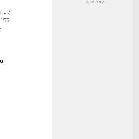
prostory.
ru /
,156
e
nu