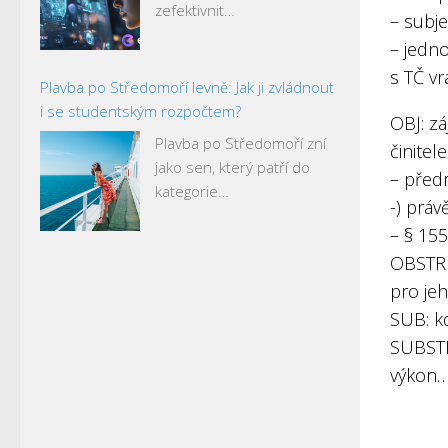
zefektivnit…
– subje
– jedn
s TČ vr
Plavba po Středomoří levně: Jak ji zvládnout
i se studentským rozpočtem?
OBJ: z
Plavba po Středomoří zní
činitele
jako sen, který patří do
– předm
kategorie…
-) práv
– § 155
OBSTR :
pro je
SUB: k
SUBSTR
výkon