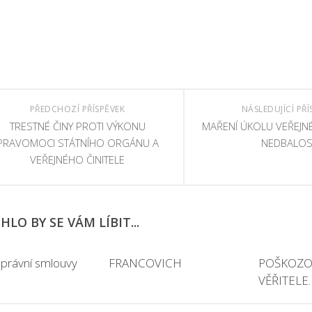
PŘEDCHOZÍ PŘÍSPĚVEK
NÁSLEDUJÍCÍ PŘÍ
TRESTNÉ ČINY PROTI VÝKONU
MAŘENÍ ÚKOLU VEŘEJNÉ
PRAVOMOCI STÁTNÍHO ORGÁNU A
NEDBALOS
VEŘEJNÉHO ČINITELE
LO BY SE VÁM LÍBIT...
právní smlouvy
FRANCOVICH
POŠKOZO
VĚŘITELE