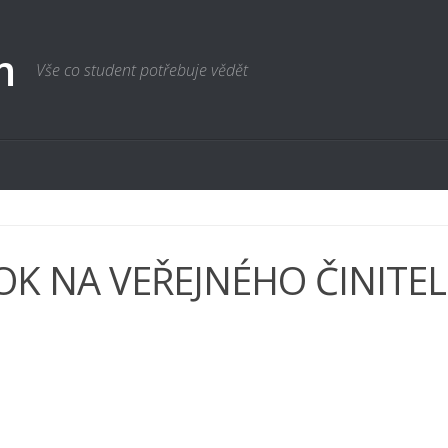
m
Vše co student potřebuje vědět
OK NA VEŘEJNÉHO ČINITEL