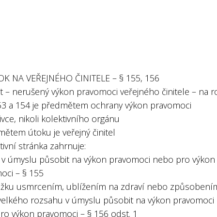
OK NA VEŘEJNÉHO ČINITELE – § 155, 156
t – nerušený výkon pravomoci veřejného činitele – na r
53 a 154 je předmětem ochrany výkon pravomoci
ivce, nikoli kolektivního orgánu
ětem útoku je veřejný činitel
tivní stránka zahrnuje:
lí v úmyslu působit na výkon pravomoci nebo pro výkon
oci – § 155
ůžku usmrcením, ublížením na zdraví nebo způsobení
velkého rozsahu v úmyslu působit na výkon pravomoci
ro výkon pravomoci – § 156 odst. 1