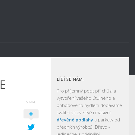
LÍBÍ SE NÁM:
E
Pro příjemný pocit při chůzi a
vytvoření vašeho útulného a
SHARE
pohodového bydlení dodáváme
kvalitní vícevrstvé i masivní
dřevěné podlahy
a parkety od
předních výrobců. Dřevo -
jedinečné a originální.