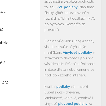
životností a vysokou odolností,
to jsou
PVC podlahy
. Nabízíme
24 a
široký výběr barev a vzorů v
různých šířích a tloušťkách. PVC
do bytových i komerčních
ho
prostorů.
Odolné vůči vlhku i poškrábání,
itele
vhodné k vašim čtyřnohým
mazlíčkům.
Vinylové podlahy
v
atraktivních dekorech jsou pro
e /
vás ideálním řešením. Dokonalá
imitace dřeva nebo kamene se
hodí do každého interiéru.
/ pro
Kvalitní
podlahy
vám nabízí
Supellex.cz - dřevěné,
laminátové, korkové, exotické i
vinylové
plovoucí podlahy
za