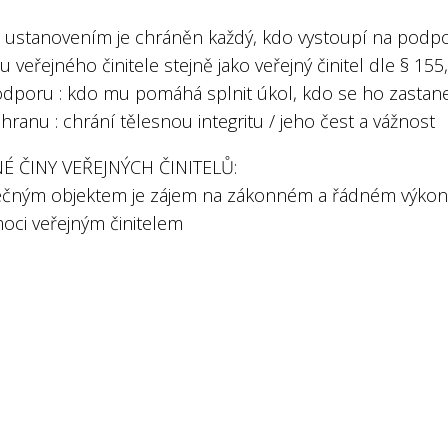
o ustanovením je chráněn každý, kdo vystoupí na podpo
 veřejného činitele stejně jako veřejný činitel dle § 155
odporu : kdo mu pomáhá splnit úkol, kdo se ho zastan
hranu : chrání tělesnou integritu / jeho čest a vážnost
É ČINY VEŘEJNÝCH ČINITELŮ:
ečným objektem je zájem na zákonném a řádném výko
oci veřejným činitelem