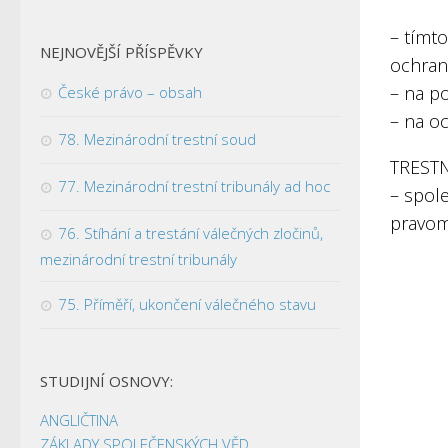
– tímt
NEJNOVĚJŠÍ PŘÍSPĚVKY
ochranu
– na p
České právo – obsah
– na oc
78. Mezinárodní trestní soud
TRESTN
77. Mezinárodní trestní tribunály ad hoc
– spol
pravom
76. Stíhání a trestání válečných zločinů,
mezinárodní trestní tribunály
75. Příměří, ukončení válečného stavu
STUDIJNÍ OSNOVY:
ANGLIČTINA
ZÁKLADY SPOLEČENSKÝCH VĚD