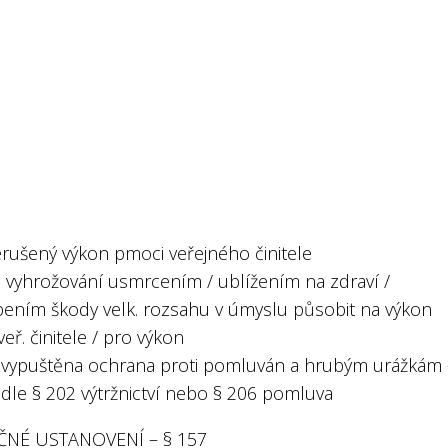
erušený výkon pmoci veřejného činitele
 vyhrožování usmrcením / ublížením na zdraví /
ením škody velk. rozsahu v úmyslu působit na výkon
eř. činitele / pro výkon
 vypuštěna ochrana proti pomluván a hrubým urážkám 
 dle § 202 výtržnictví nebo § 206 pomluva
ČNÉ USTANOVENÍ – § 157