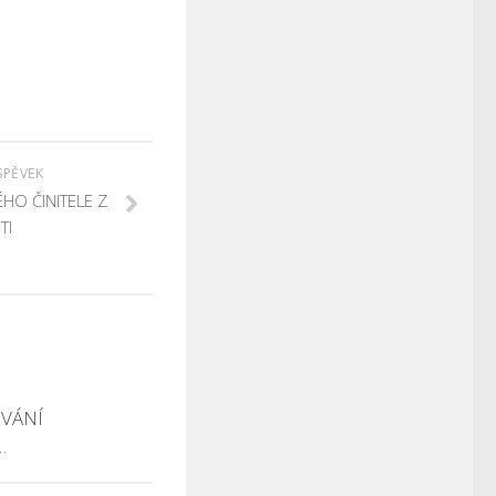
SPĚVEK
HO ČINITELE Z
TI
VÁNÍ
…