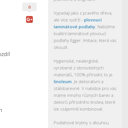
0
Vypadají jako z pravého dřeva,
ale více vydrží -
plovoucí
laminátové podlahy
. Nabízíme
kvalitní laminátové plovoucí
podlahy Egger. Imitace, která vás
okouzlí.
ozdíl
Hygienické, nealergické,
vyrobené z obnovitelných
materiálů, 100% přírodní, to je
linoleum
. Je dekorativní a
stálobarevné. V nabídce pro vás
máme mnoho různých barev a
dekorů přírodního linolea, které
lze vzájemně kombinovat.
m
Podlahové krytiny s dlouhou