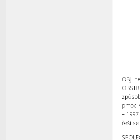
OBJ: n
OBSTR:
způsob
pmoci v
– 1997
řeší se
SPOLE