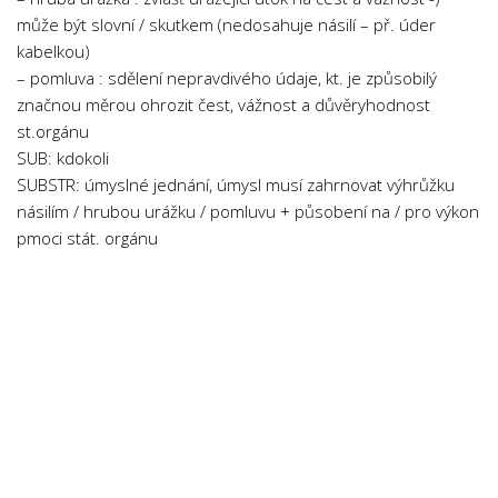
může být slovní / skutkem (nedosahuje násilí – př. úder
kabelkou)
– pomluva : sdělení nepravdivého údaje, kt. je způsobilý
značnou měrou ohrozit čest, vážnost a důvěryhodnost
st.orgánu
SUB: kdokoli
SUBSTR: úmyslné jednání, úmysl musí zahrnovat výhrůžku
násilím / hrubou urážku / pomluvu + působení na / pro výkon
pmoci stát. orgánu