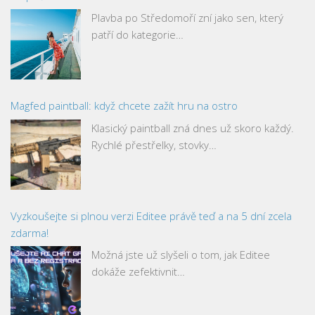
Plavba po Středomoří zní jako sen, který
patří do kategorie…
Magfed paintball: když chcete zažít hru na ostro
Klasický paintball zná dnes už skoro každý.
Rychlé přestřelky, stovky…
Vyzkoušejte si plnou verzi Editee právě teď a na 5 dní zcela
zdarma!
Možná jste už slyšeli o tom, jak Editee
dokáže zefektivnit…