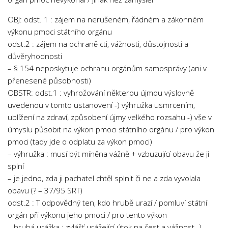
Psychologie a Sociologie
OBJ: odst. 1 : zájem na nerušeném, řádném a zákonném
Společenské vědy
výkonu pmoci státního orgánu
Technika
odst.2 : zájem na ochraně cti, vážnosti, důstojnosti a
důvěryhodnosti
Účetnictví
– § 154 neposkytuje ochranu orgánům samosprávy (ani v
Zdravotnictví
přenesené působnosti)
OBSTR: odst.1 : vyhrožování některou újmou výslovně
Zeměpis
uvedenou v tomto ustanovení -) výhružka usmrcením,
Novinky
ublížení na zdraví, způsobení újmy velkého rozsahu -) vše v
úmyslu působit na výkon pmoci státního orgánu / pro výkon
pmoci (tady jde o odplatu za výkon pmoci)
– výhružka : musí být míněna vážně + vzbuzující obavu že ji
splní
– je jedno, zda ji pachatel chtěl splnit či ne a zda vyvolala
obavu (? – 37/95 SRT)
odst.2 : T odpovědný ten, kdo hrubě urazí / pomluví státní
orgán při výkonu jeho pmoci / pro tento výkon
– hrubá urážka : zvlášť urážející útok na čest a vážnost -)