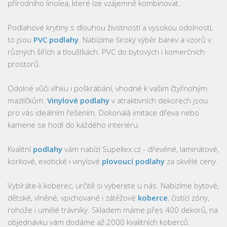
přírodního linolea, které lze vzájemně kombinovat.
Podlahové krytiny s dlouhou životností a vysokou odolností,
to jsou
PVC podlahy
. Nabízíme široký výběr barev a vzorů v
různých šířích a tloušťkách. PVC do bytových i komerčních
prostorů.
Odolné vůči vlhku i poškrábání, vhodné k vašim čtyřnohým
mazlíčkům.
Vinylové podlahy
v atraktivních dekorech jsou
pro vás ideálním řešením. Dokonalá imitace dřeva nebo
kamene se hodí do každého interiéru.
Kvalitní
podlahy
vám nabízí Supellex.cz - dřevěné, laminátové,
korkové, exotické i vinylové
plovoucí podlahy
za skvělé ceny.
Vybíráte-li koberec, určitě si vyberete u nás. Nabízíme bytové,
dětské, vlněné, vpichované i zátěžové
koberce
, čistící zóny,
rohože i umělé trávníky. Skladem máme přes 400 dekorů, na
objednávku vám dodáme až 2000 kvalitních koberců.