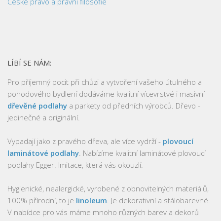
České právo a právní filosofie
LÍBÍ SE NÁM:
Pro příjemný pocit při chůzi a vytvoření vašeho útulného a
pohodového bydlení dodáváme kvalitní vícevrstvé i masivní
dřevěné podlahy
a parkety od předních výrobců. Dřevo -
jedinečné a originální.
Vypadají jako z pravého dřeva, ale více vydrží -
plovoucí
laminátové podlahy
. Nabízíme kvalitní laminátové plovoucí
podlahy Egger. Imitace, která vás okouzlí.
Hygienické, nealergické, vyrobené z obnovitelných materiálů,
100% přírodní, to je
linoleum
. Je dekorativní a stálobarevné.
V nabídce pro vás máme mnoho různých barev a dekorů