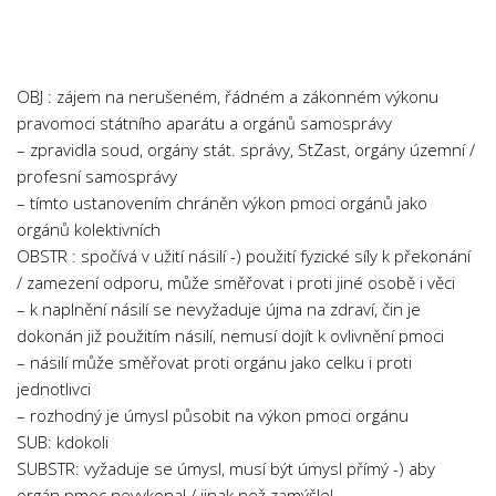
Chemie
Dějepis
Doprava a Logistika
OBJ : zájem na nerušeném, řádném a zákonném výkonu
Ekologie
pravomoci státního aparátu a orgánů samosprávy
– zpravidla soud, orgány stát. správy, StZast, orgány územní /
Ekonomie
profesní samosprávy
Fyzika
– tímto ustanovením chráněn výkon pmoci orgánů jako
Informatika
orgánů kolektivních
OBSTR : spočívá v užití násilí -) použití fyzické síly k překonání
Jazyky
/ zamezení odporu, může směřovat i proti jiné osobě i věci
Management
– k naplnění násilí se nevyžaduje újma na zdraví, čin je
Marketing
dokonán již použitím násilí, nemusí dojít k ovlivnění pmoci
– násilí může směřovat proti orgánu jako celku i proti
Němčina
jednotlivci
Občanská nauka
– rozhodný je úmysl působit na výkon pmoci orgánu
SUB: kdokoli
Pedagogika
SUBSTR: vyžaduje se úmysl, musí být úmysl přímý -) aby
Právo
orgán pmoc nevykonal / jinak než zamýšlel