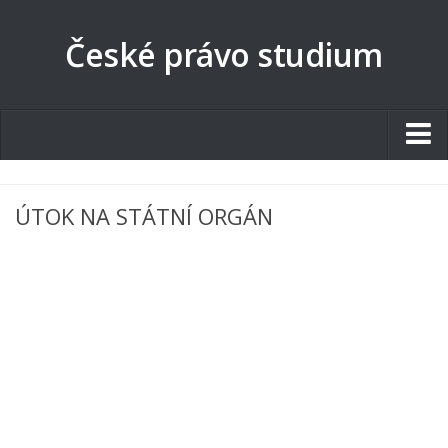
České právo studium
Studentské.cz
ÚTOK NA STÁTNÍ ORGÁN
Tematické okruhy
Angličtina
Art
Biologie
Catering a Gastronomie
Český jazyk
Cestovní ruch