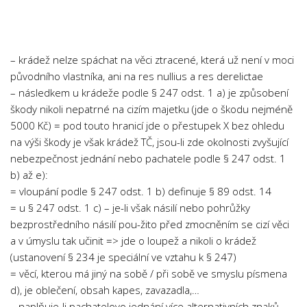
Chemie
Dějepis
Doprava a Logistika
– krádež nelze spáchat na věci ztracené, která už není v moci
Ekologie
původního vlastníka, ani na res nullius a res derelictae
– následkem u krádeže podle § 247 odst. 1 a) je způsobení
Ekonomie
škody nikoli nepatrné na cizím majetku (jde o škodu nejméně
Fyzika
5000 Kč) = pod touto hranicí jde o přestupek X bez ohledu
Informatika
na výši škody je však krádež TČ, jsou-li zde okolnosti zvyšující
nebezpečnost jednání nebo pachatele podle § 247 odst. 1
Jazyky
b) až e):
Management
= vloupání podle § 247 odst. 1 b) definuje § 89 odst. 14
Marketing
= u § 247 odst. 1 c) – je-li však násilí nebo pohrůžky
bezprostředního násilí pou-žito před zmocněním se cizí věci
Němčina
a v úmyslu tak učinit => jde o loupež a nikoli o krádež
Občanská nauka
(ustanovení § 234 je speciální ve vztahu k § 247)
= věcí, kterou má jiný na sobě / při sobě ve smyslu písmena
Pedagogika
d), je oblečení, obsah kapes, zavazadla,…
Právo
– naplňuje-li pachatelovo jednání více alternativních znaků