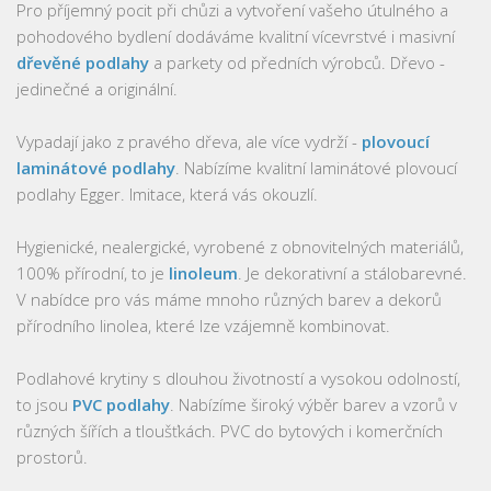
Pro příjemný pocit při chůzi a vytvoření vašeho útulného a
pohodového bydlení dodáváme kvalitní vícevrstvé i masivní
dřevěné podlahy
a parkety od předních výrobců. Dřevo -
jedinečné a originální.
Vypadají jako z pravého dřeva, ale více vydrží -
plovoucí
laminátové podlahy
. Nabízíme kvalitní laminátové plovoucí
podlahy Egger. Imitace, která vás okouzlí.
Hygienické, nealergické, vyrobené z obnovitelných materiálů,
100% přírodní, to je
linoleum
. Je dekorativní a stálobarevné.
V nabídce pro vás máme mnoho různých barev a dekorů
přírodního linolea, které lze vzájemně kombinovat.
Podlahové krytiny s dlouhou životností a vysokou odolností,
to jsou
PVC podlahy
. Nabízíme široký výběr barev a vzorů v
různých šířích a tloušťkách. PVC do bytových i komerčních
prostorů.