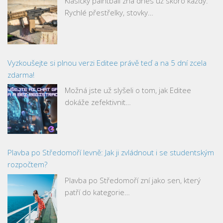
Klasický paintball zná dnes už skoro každý.
Rychlé přestřelky, stovky…
Vyzkoušejte si plnou verzi Editee právě teď a na 5 dní zcela
zdarma!
Možná jste už slyšeli o tom, jak Editee
dokáže zefektivnit…
Plavba po Středomoří levně: Jak ji zvládnout i se studentským
rozpočtem?
Plavba po Středomoří zní jako sen, který
patří do kategorie…