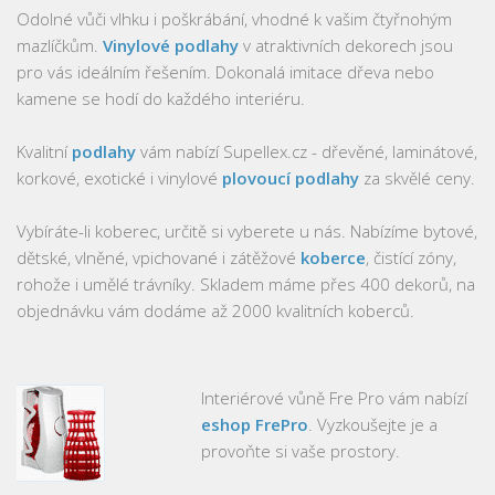
Odolné vůči vlhku i poškrábání, vhodné k vašim čtyřnohým
mazlíčkům.
Vinylové podlahy
v atraktivních dekorech jsou
pro vás ideálním řešením. Dokonalá imitace dřeva nebo
kamene se hodí do každého interiéru.
Kvalitní
podlahy
vám nabízí Supellex.cz - dřevěné, laminátové,
korkové, exotické i vinylové
plovoucí podlahy
za skvělé ceny.
Vybíráte-li koberec, určitě si vyberete u nás. Nabízíme bytové,
dětské, vlněné, vpichované i zátěžové
koberce
, čistící zóny,
rohože i umělé trávníky. Skladem máme přes 400 dekorů, na
objednávku vám dodáme až 2000 kvalitních koberců.
Interiérové vůně Fre Pro vám nabízí
eshop FrePro
. Vyzkoušejte je a
provoňte si vaše prostory.