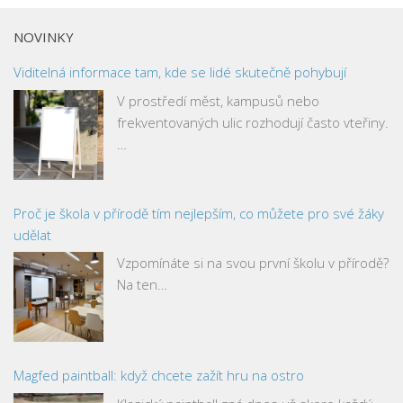
NOVINKY
Viditelná informace tam, kde se lidé skutečně pohybují
V prostředí měst, kampusů nebo
frekventovaných ulic rozhodují často vteřiny.
…
Proč je škola v přírodě tím nejlepším, co můžete pro své žáky
udělat
Vzpomínáte si na svou první školu v přírodě?
Na ten…
Magfed paintball: když chcete zažít hru na ostro