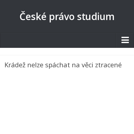
České právo studium
Studentské.cz
Krádež nelze spáchat na věci ztracené
Tematické okruhy
Angličtina
Art
Biologie
Catering a Gastronomie
Český jazyk
Cestovní ruch