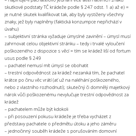
Psychologie a Sociologie
skutkové podstaty TČ krádeže podle § 247 odst. 1 a) až e) =
je nutné skutek kvalifikovat tak, aby byly vystiženy všechny
Společenské vědy
znaky, jež byly naplněny (faktická konzumpce nepřichází v
Technika
úvahu)
Účetnictví
– subjektivní stránka vyžaduje úmyslné zavinění – úmysl musí
zahrnovat celou objektivní stránku – tedy i trvalé vyloučení
Zdravotnictví
poškozeného z dispozice s věcí = tím se krádež liší od fortum
Zeměpis
usus podle § 249
– pachatel nemusí mít úmysl se obohatit
Novinky
– trestní odpovědnost za krádež nezaniká tím, že pachatel
krátce po činu věc vrátí (ať už na naléhání poškozeného,
nebo z vlastního rozhodnutí); skutečný či domnělý majetkový
nárok vůči poškozenému nevylučuje trestní odpovědnost za
krádež
– pachatelem může být kdokoli
– při posouzení pokusu krádeže je třeba vycházet z
představy pachatele o předmětu útoku a jeho záměru
– jednočinný souběh krádeže s porušováním domovní