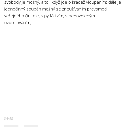
svobody je možný, a to i když jde o krádež vloupáním; dále je
jednočinný souběh možný se zneužíváním pravomoci
veřejného činitele, s pytláctvím, s nedovoleným
ozbrojováním,…
SHARE